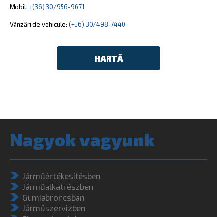
Mobil:
+(36) 30/956-9671
Vânzări de vehicule:
(+36) 30/498-7440
HARTĂ
Nagyok vagyunk
Járműértékesítésben
Járműalkatrészben
Gumiabroncsban
Járműszervizben