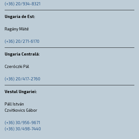
(+36) 20/934-8321
Ungaria de Est:
Ragány Máté
(+36) 20/271-6170
Ungaria Centrală:
Czeróczki Pál
(+36) 20/417-2760
Vestul Ungariei:
Páll István
Czvitkovics Gábor
(+36) 30/956-9671
(+36) 30/498-7440