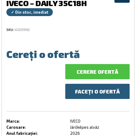
IVECO – DAILY 35C18H
✓ Din stoc, imediat
SKU:
IG033992
Cereți o ofertă
CERERE OFERTĂ
FACEȚI O OFERTĂ
Marca:
IVECO
Carosare:
Járóképes alváz
Anul fabricației:
2026