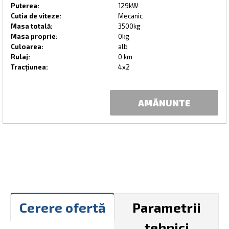
Puterea:
129kW
Cutia de viteze:
Mecanic
Masa totală:
3500kg
Masa proprie:
0kg
Culoarea:
alb
Rulaj:
0 km
Tracțiunea:
4x2
AMĂNUNTE
Cerere ofertă
Parametrii
tehnici