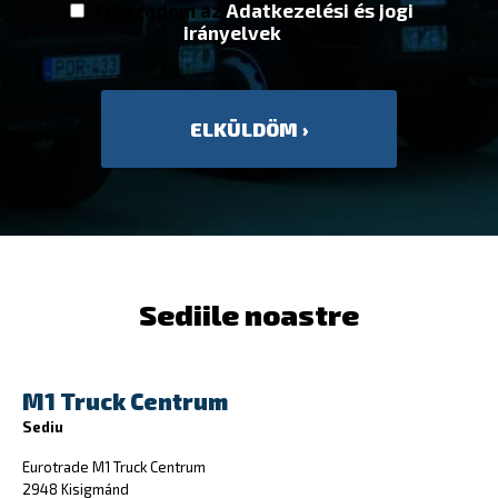
Elfogadom az
Adatkezelési és jogi
irányelvek
et
Sediile noastre
M1 Truck Centrum
Sediu
Eurotrade M1 Truck Centrum
2948 Kisigmánd