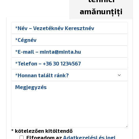
amănunțiți
* kötelezően kitöltendő
Elfogadom az
Adatkezelési és jogi