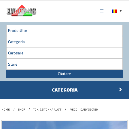
Căutare
CATEGORIA
HOME
SHOP
TGK. 7.5 TONNA ALATT
IVECO – DAILY 35C18H