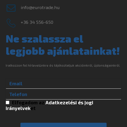
info@eurotrade.hu
+36 34 556-650
Ne szalassza el
legjobb ajánlatainkat!
Iratkozzon fel hírlevelünkre és tájékoztatjuk akcióinkról, újdonságainkról.
Elfogadom az
Adatkezelési és jogi
irányelvek
et