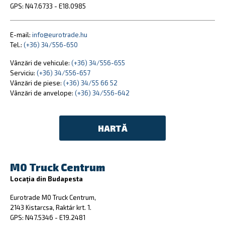
GPS: N47.6733 - E18.0985
E-mail:
info@eurotrade.hu
Tel.:
(+36) 34/556-650
Vânzări de vehicule:
(+36) 34/556-655
Serviciu:
(+36) 34/556-657
Vânzări de piese:
(+36) 34/55 66 52
Vânzări de anvelope:
(+36) 34/556-642
HARTĂ
M0 Truck Centrum
Locația din Budapesta
Eurotrade M0 Truck Centrum,
2143 Kistarcsa, Raktár krt. 1.
GPS: N47.5346 - E19.2481