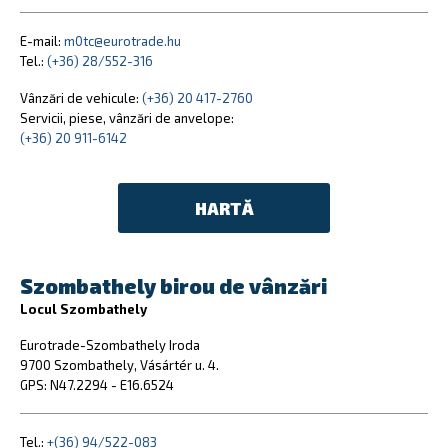
E-mail:
m0tc@eurotrade.hu
Tel.:
(+36) 28/552-316
Vânzări de vehicule:
(+36) 20 417-2760
Servicii, piese, vânzări de anvelope:
(+36) 20 911-6142
HARTĂ
Szombathely birou de vânzări
Locul Szombathely
Eurotrade-Szombathely Iroda
9700 Szombathely, Vásártér u. 4.
GPS: N47.2294 - E16.6524
Tel.:
+(36) 94/522-083