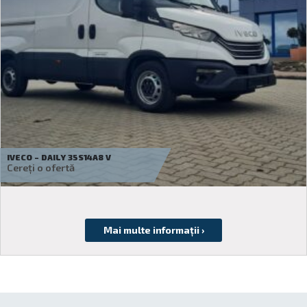
IVECO – DAILY 35C18H
Cereți o ofertă