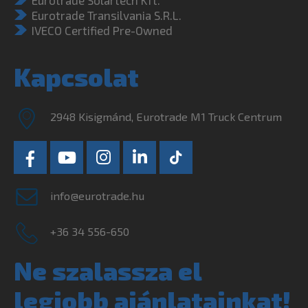
Eurotrade Solartech Kft.
Eurotrade Transilvania S.R.L.
IVECO Certified Pre-Owned
Kapcsolat
2948 Kisigmánd, Eurotrade M1 Truck Centrum
info@eurotrade.hu
+36 34 556-650
Ne szalassza el
legjobb ajánlatainkat!