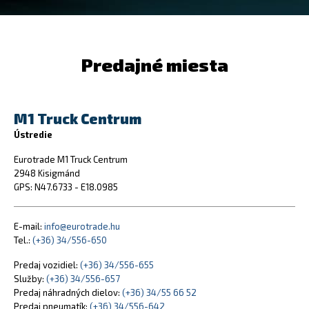
Predajné miesta
M1 Truck Centrum
Ústredie
Eurotrade M1 Truck Centrum
2948 Kisigmánd
GPS: N47.6733 - E18.0985
E-mail:
info@eurotrade.hu
Tel.:
(+36) 34/556-650
Predaj vozidiel:
(+36) 34/556-655
Služby:
(+36) 34/556-657
Predaj náhradných dielov:
(+36) 34/55 66 52
Predaj pneumatík:
(+36) 34/556-642