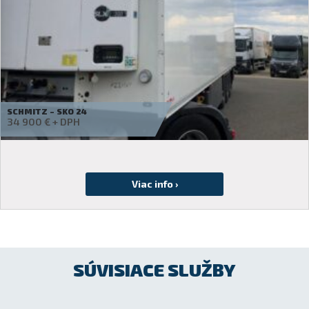
WIELTON – ALUMÍNIUM BILLENCS 25M3
Požiadať o cenovú ponuku
SÚVISIACE SLUŽBY