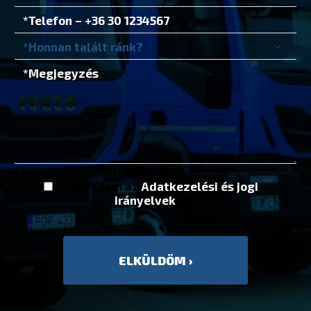
* kötelezően kitöltendő
Elfogadom az
Adatkezelési és jogi
irányelvek
et