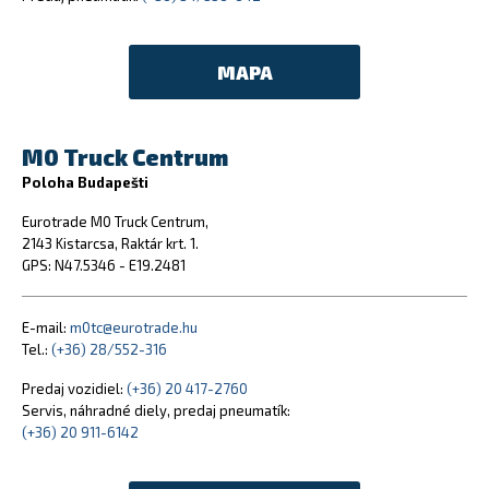
MAPA
M0 Truck Centrum
Poloha Budapešti
Eurotrade M0 Truck Centrum,
2143 Kistarcsa, Raktár krt. 1.
GPS: N47.5346 - E19.2481
E-mail:
m0tc@eurotrade.hu
Tel.:
(+36) 28/552-316
Predaj vozidiel:
(+36) 20 417-2760
Servis, náhradné diely, predaj pneumatík:
(+36) 20 911-6142