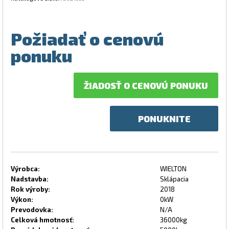
Požiadať o cenovú
ponuku
ŽIADOSŤ O CENOVÚ PONUKU
PONUKNITE
Výrobca:
WIELTON
Nadstavba:
Sklápacia
Rok výroby:
2018
Výkon:
0kW
Prevodovka:
N/A
Celková hmotnosť:
36000kg