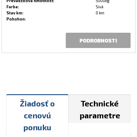
Prevádzková hmotnosť:
5000kg
Farba:
Sivá
Stav km:
0 km
Pohohon:
PODROBNOSTI
Žiadosť o
Technické
cenovú
parametre
ponuku