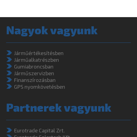
Nagyok vagyunk
Járműértékesítésben
Járműalkatrészben
Gumiabroncsban
Járműszervizben
Finanszírozásban
GPS nyomkövetésben
Partnerek vagyunk
Eurotrade Capital Zrt.