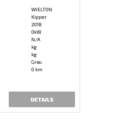
WIELTON
Kipper
2018
0kW
N/A
kg
kg
Grau
0 km
DETAILS