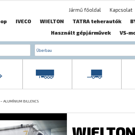
Jármű főoldal
Kapcsolat
hop
IVECO
WIELTON
TATRA teherautók
B
Használt gépjárművek
VS-m
 – ALUMÍNIUM BILLENCS
WIELTON