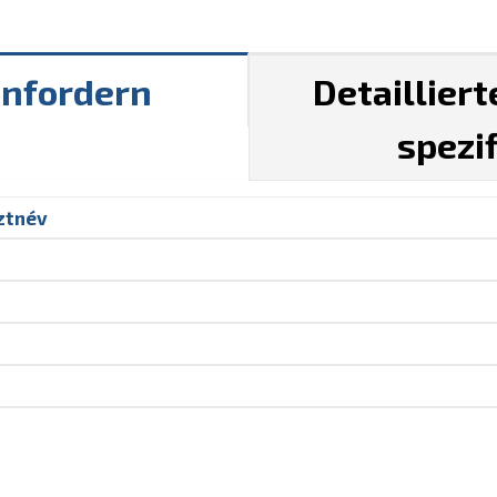
anfordern
Detaillier
spezi