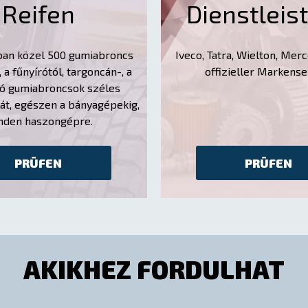
Reifen
Dienstleis
ban közel 500 gumiabroncs
Iveco, Tatra, Wielton, Me
, a fűnyírótól, targoncán-, a
offizieller Markense
tó gumiabroncsok széles
át, egészen a bányagépekig,
nden haszongépre.
PRÜFEN
PRÜFEN
AKIKHEZ FORDULHAT