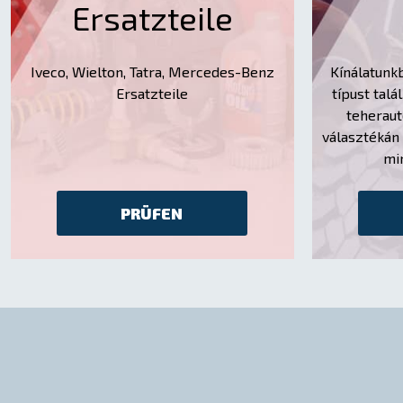
Ersatzteile
Iveco, Wielton, Tatra, Mercedes-Benz
Kínálatunk
Ersatzteile
típust talál
teherau
választékán 
mi
PRÜFEN