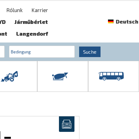
Rólunk
Karrier
Deutsch
YD
Járműbérlet
ont
Langendorf
Suche
 –