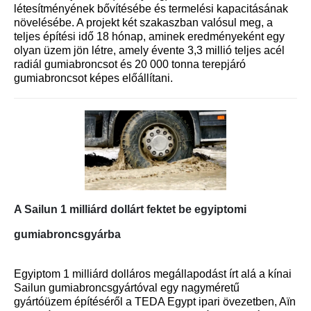
létesítményének bővítésébe és termelési kapacitásának
növelésébe. A projekt két szakaszban valósul meg, a
teljes építési idő 18 hónap, aminek eredményeként egy
olyan üzem jön létre, amely évente 3,3 millió teljes acél
radiál gumiabroncsot és 20 000 tonna terepjáró
gumiabroncsot képes előállítani.
A Sailun 1 milliárd dollárt fektet be egyiptomi
gumiabroncsgyárba
Egyiptom 1 milliárd dolláros megállapodást írt alá a kínai
Sailun gumiabroncsgyártóval egy nagyméretű
gyártóüzem építéséről a TEDA Egypt ipari övezetben, Aïn