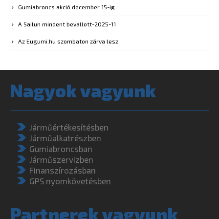
Gumiabroncs akció december 15-ig
A Sailun mindent bevallott-2025-11
Az Eugumi.hu szombaton zárva lesz
Nagyok vagyunk
Járműértékesítésben
Járműalkatrészben
Gumiabroncsban
Járműszervizben
Finanszírozásban
GPS nyomkövetésben
Partnerek vagyunk