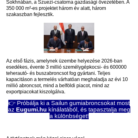
Sokhnában, a Szuezi-csatorna gazdasági övezetében. A
350 000 m²-es projektet három év alatt, három
szakaszban fejlesztik.
Az első fázis, amelynek üzembe helyezése 2026-ban
esedékes, évente 3 millió személygépkocsi- és 600000
teherautó- és buszabroncsot fog gyártani. Teljes
kapacitáson a termelés várhatóan meghaladja az évi 10
millió abroncsot, mind a belföldi piacot, mind az
exportpiacokat kiszolgálva.
👉 Próbálja ki a Sailun gumiabroncsokat most
az
Eugumi.hu
kínálatából, és tapasztalja meg
a különbséget!