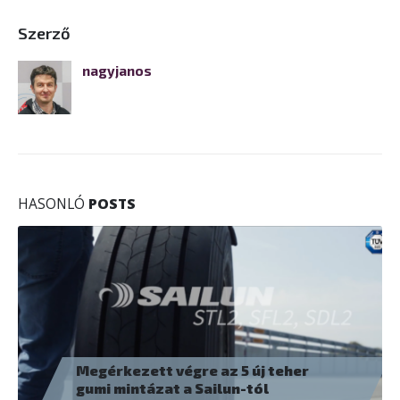
Szerző
nagyjanos
HASONLÓ
POSTS
Megérkezett végre az 5 új teher
gumi mintázat a Sailun-tól