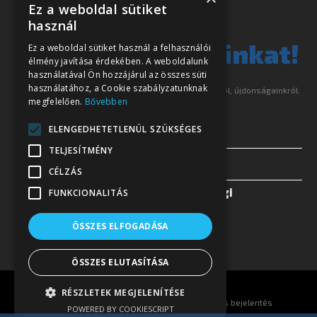
Ez a weboldal sütiket
Ne szalassza el
használ
legjobb ajánlatainkat!
Ez a weboldal sütiket használ a felhasználói
élmény javítása érdekében. A weboldalunk
használatával Ön hozzájárul az összes süti
használatához, a Cookie szabályzatunknak
Iratkozzon fel hírlevelünkre és tájékoztatjuk akcióinkról, újdonságainkról.
megfelelően.
Bővebben
ELENGEDHETETLENÜL SZÜKSÉGES
TELJESÍTMÉNY
CÉLZÁS
Elfogadom az
Adatkezelési és jogi
FUNKCIONALITÁS
irányelvek
et
ÖSSZES ELFOGADÁSA
ÖSSZES ELUTASÍTÁSA
RÉSZLETEK MEGJELENÍTÉSE
©
Eurotrade Kft.
Adatkezelési tájékoztató
|
Visszaélés bejelentés
POWERED BY COOKIESCRIPT