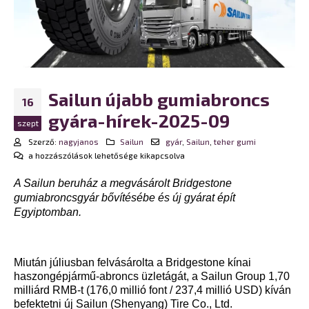
Sailun újabb gumiabroncs
16
gyára-hírek-2025-09
szept
Szerző:
nagyjanos
Sailun
gyár
,
Sailun
,
teher gumi
Sailun
a hozzászólások lehetősége kikapcsolva
újabb
A Sailun beruház a megvásárolt Bridgestone
gumiabroncs
gyára-
gumiabroncsgyár bővítésébe és új gyárat épít
hírek-
Egyiptomban.
2025-
09
bejegyzéshez
Miután júliusban felvásárolta a Bridgestone kínai
haszongépjármű-abroncs üzletágát, a Sailun Group 1,70
milliárd RMB-t (176,0 millió font / 237,4 millió USD) kíván
befektetni új Sailun (Shenyang) Tire Co., Ltd.