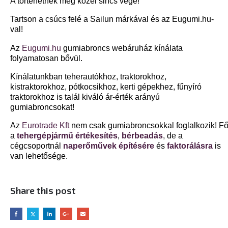
A történetnek még közel sincs vége!
Tartson a csúcs felé a Sailun márkával és az Eugumi.hu-
val!
Az
Eugumi.hu
gumiabroncs webáruház kínálata
folyamatosan bővül.
Kínálatunkban teherautókhoz, traktorokhoz,
kistraktorokhoz, pótkocsikhoz, kerti gépekhez, fűnyíró
traktorokhoz is talál kiváló ár-érték arányú
gumiabroncsokat!
Az
Eurotrade Kft
nem csak gumiabroncsokkal foglalkozik! F
a
tehergépjármű értékesítés
,
bérbeadás
, de a
cégcsoportnál
naperőművek építésére
és
faktorálásra
is
van lehetősége.
Share this post