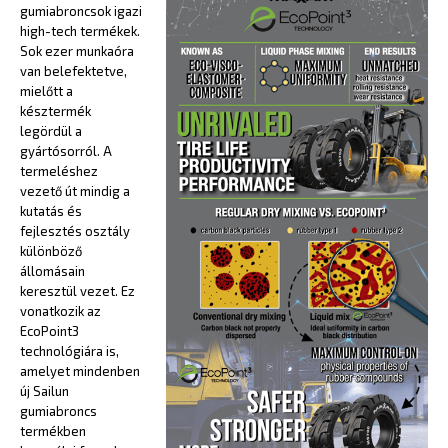
gumiabroncsok igazi
high-tech termékek.
Sok ezer munkaóra
van belefektetve,
mielőtt a
késztermék
legördül a
gyártósorról. A
termeléshez
vezető út mindig a
kutatás és
fejlesztés osztály
különböző
állomásain
keresztül vezet. Ez
vonatkozik az
EcoPoint3
technológiára is,
amelyet mindenben
új Sailun
gumiabroncs
termékben