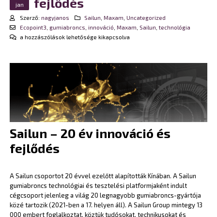
fejlődés
jan
Szerző:
nagyjanos
Sailun
,
Maxam
,
Uncategorized
Ecopoint3
,
gumiabroncs
,
innováció
,
Maxam
,
Sailun
,
technológia
Sailun
a hozzászólások lehetősége kikapcsolva
–
20
év
innováció
és
fejlődés
bejegyzéshez
Sailun – 20 év innováció és
fejlődés
A Sailun csoportot 20 évvel ezelőtt alapították Kínában. A Sailun
gumiabroncs technológiai és tesztelési platformjaként indult
cégcsoport jelenleg a világ 20 legnagyobb gumiabroncs-gyártója
közé tartozik (2021-ben a 17. helyen áll). A Sailun Group mintegy 13
000 embert foglalkoztat, köztük tudósokat, technikusokat és