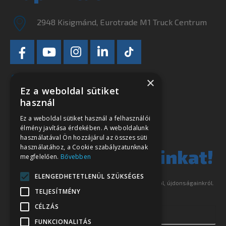
2948 Kisigmánd, Eurotrade M1 Truck Centrum
info@eurotrade.hu
×
Ez a weboldal sütiket
+36 34 556-650
használ
Ne szalassza el
Ez a weboldal sütiket használ a felhasználói
élmény javítása érdekében. A weboldalunk
használatával Ön hozzájárul az összes süti
legjobb ajánlatainkat!
használatához, a Cookie szabályzatunknak
megfelelően.
Bővebben
Iratkozzon fel hírlevelünkre és tájékoztatjuk akcióinkról, újdonságainkról.
ELENGEDHETETLENÜL SZÜKSÉGES
TELJESÍTMÉNY
CÉLZÁS
FUNKCIONALITÁS