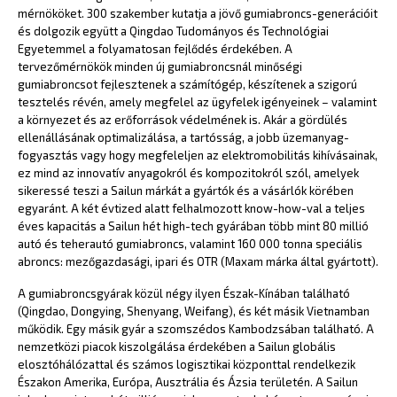
mérnököket. 300 szakember kutatja a jövő gumiabroncs-generációit
és dolgozik együtt a Qingdao Tudományos és Technológiai
Egyetemmel a folyamatosan fejlődés érdekében. A
tervezőmérnökök minden új gumiabroncsnál minőségi
gumiabroncsot fejlesztenek a számítógép, készítenek a szigorú
tesztelés révén, amely megfelel az ügyfelek igényeinek – valamint
a környezet és az erőforrások védelmének is. Akár a gördülés
ellenállásának optimalizálása, a tartósság, a jobb üzemanyag-
fogyasztás vagy hogy megfeleljen az elektromobilitás kihívásainak,
ez mind az innovatív anyagokról és kompozitokról szól, amelyek
sikeressé teszi a Sailun márkát a gyártók és a vásárlók körében
egyaránt. A két évtized alatt felhalmozott know-how-val a teljes
éves kapacitás a Sailun hét high-tech gyárában több mint 80 millió
autó és teherautó gumiabroncs, valamint 160 000 tonna speciális
abroncs: mezőgazdasági, ipari és OTR (Maxam márka által gyártott).
A gumiabroncsgyárak közül négy ilyen Észak-Kínában található
(Qingdao, Dongying, Shenyang, Weifang), és két másik Vietnamban
működik. Egy másik gyár a szomszédos Kambodzsában található. A
nemzetközi piacok kiszolgálása érdekében a Sailun globális
elosztóhálózattal és számos logisztikai központtal rendelkezik
Északon Amerika, Európa, Ausztrália és Ázsia területén. A Sailun