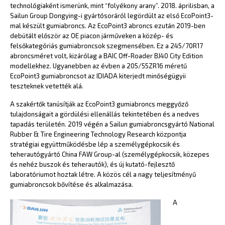
technológiaként ismerünk, mint “folyékony arany”. 2018. áprilisban, a
Sailun Group Dongying-i gyártósoráról legördült az első EcoPoint3-
mal készült gumiabroncs. Az EcoPoint3 abroncs ezután 2019-ben
debütált először az OE piacon járműveken a közép- és
felsőkategóriás gumiabroncsok szegmensében. Ez a 245/70R17
abroncsméret volt, kizárólag a BAIC Off-Roader BJ40 City Edition
modellekhez. Ugyanebben az évben a 205/55ZR16 méretű
EcoPoint3 gumiabroncsot az IDIADA kiterjedt minőségügyii
teszteknek vetették alá.
A szakértők tanúsítják az EcoPoint3 gumiabroncs meggyőző
tulajdonságait a gördülési ellenállás tekintetében és a nedves
tapadás területén. 2019 végén a Sailun gumiabroncsgyártó National
Rubber & Tire Engineering Technology Research központja
stratégiai együttműködésbe lép a személygépkocsik és
teherautógyártó China FAW Group-al (személygépkocsik, közepes
és nehéz buszok és teherautók), és új kutató-fejlesztő
laboratóriumot hoztak létre. A közös cél a nagy teljesítményű
gumiabroncsok bővítése és alkalmazása.
A