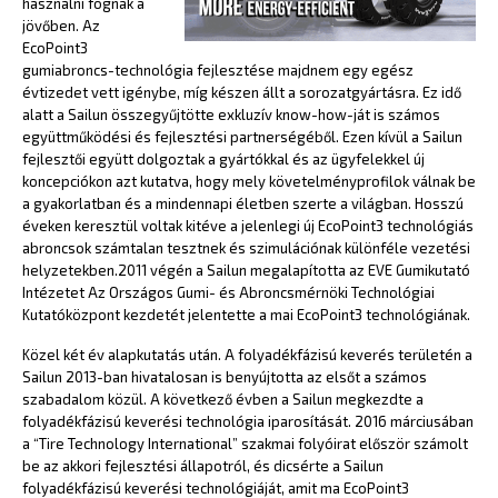
használni fognak a
jövőben. Az
EcoPoint3
gumiabroncs-technológia fejlesztése majdnem egy egész
évtizedet vett igénybe, míg készen állt a sorozatgyártásra. Ez idő
alatt a Sailun összegyűjtötte exkluzív know-how-ját is számos
együttműködési és fejlesztési partnerségéből. Ezen kívül a Sailun
fejlesztői együtt dolgoztak a gyártókkal és az ügyfelekkel új
koncepciókon azt kutatva, hogy mely követelményprofilok válnak be
a gyakorlatban és a mindennapi életben szerte a világban. Hosszú
éveken keresztül voltak kitéve a jelenlegi új EcoPoint3 technológiás
abroncsok számtalan tesztnek és szimulációnak különféle vezetési
helyzetekben.2011 végén a Sailun megalapította az EVE Gumikutató
Intézetet Az Országos Gumi- és Abroncsmérnöki Technológiai
Kutatóközpont kezdetét jelentette a mai EcoPoint3 technológiának.
Közel két év alapkutatás után. A folyadékfázisú keverés területén a
Sailun 2013-ban hivatalosan is benyújtotta az elsőt a számos
szabadalom közül. A következő évben a Sailun megkezdte a
folyadékfázisú keverési technológia iparosítását. 2016 márciusában
a “Tire Technology International” szakmai folyóirat először számolt
be az akkori fejlesztési állapotról, és dicsérte a Sailun
folyadékfázisú keverési technológiáját, amit ma EcoPoint3