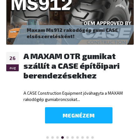
Maxam mezőgazdasági gumik és a
guminyomás szenzor
Egy gumiabroncs legjobb teljesítményének
20
eléréséhez a kulcs a terheléstől függő légnyomás
alkalmazása. A mezőgazdaságban vitathatatlan
máj
kapcsolat van a talajnyomás és...
MEGNÉZEM