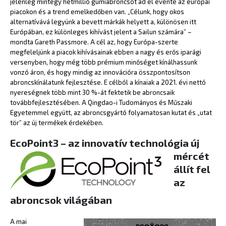
jelenleg mintegy hétmillió gumiabroncsot ad el évente az európai
piacokon és a trend emelkedőben van. „Célunk, hogy okos
alternatívává legyünk a bevett márkák helyett a, különösen itt
Európában, ez különleges kihívást jelent a Sailun számára” –
mondta Gareth Passmore. A cél az, hogy Európa-szerte
megfeleljünk a piacok kihívásainak ebben a nagy és erős iparági
versenyben, hogy még több prémium minőséget kínálhassunk
vonzó áron, és hogy mindig az innovációra összpontosítson
abroncskínálatunk fejlesztése. E célból a kínaiak a 2021. évi nettó
nyereségnek több mint 30 %-át fektetik be abroncsaik
továbbfejlesztésében. A Qingdao-i Tudományos és Műszaki
Egyetemmel együtt, az abroncsgyártó folyamatosan kutat és „utat
tör” az új termékek érdekében.
EcoPoint3 –
az innovatív technológia új
mércét
állít fel
az
abroncsok világában
A mai