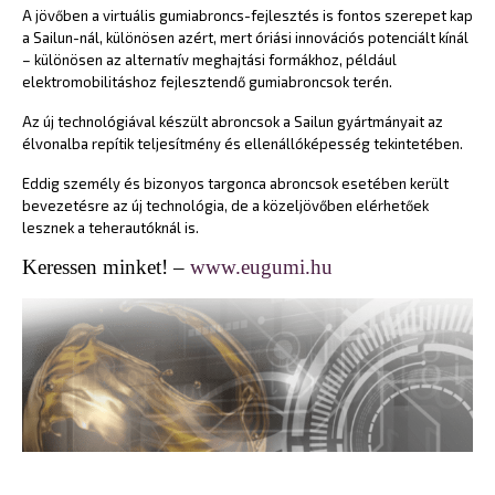
A jövőben a virtuális gumiabroncs-fejlesztés is fontos szerepet kap
a Sailun-nál, különösen azért, mert óriási innovációs potenciált kínál
– különösen az alternatív meghajtási formákhoz, például
elektromobilitáshoz fejlesztendő gumiabroncsok terén.
Az új technológiával készült abroncsok a Sailun gyártmányait az
élvonalba repítik teljesítmény és ellenállóképesség tekintetében.
Eddig személy és bizonyos targonca abroncsok esetében került
bevezetésre az új technológia, de a közeljövőben elérhetőek
lesznek a teherautóknál is.
Keressen minket! –
www.eugumi.hu