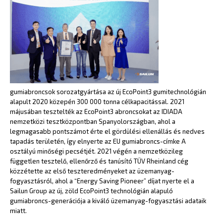
gumiabroncsok sorozatgyártása az új EcoPoint3 gumitechnológián
alapult 2020 közepén 300 000 tonna célkapacitással. 2021
májusában tesztelték az EcoPoint3 abroncsokat az IDIADA
nemzetközi tesztközpontban Spanyolországban, ahol a
legmagasabb pontszámot érte el gördülési ellenállás és nedves
tapadás területén, így elnyerte az EU gumiabroncs-címke A
osztályú minőségi pecsétjét. 2021 végén a nemzetközileg
független tesztelő, ellenőrző és tanúsító TÜV Rheinland cég
közzétette az első teszteredményeket az üzemanyag-
fogyasztásról, ahol a “Energy Saving Pioneer” díjat nyerte el a
Sailun Group az új, zöld EcoPoint3 technológián alapuló
gumiabroncs-generációja a kiváló üzemanyag-fogyasztási adataik
miatt.