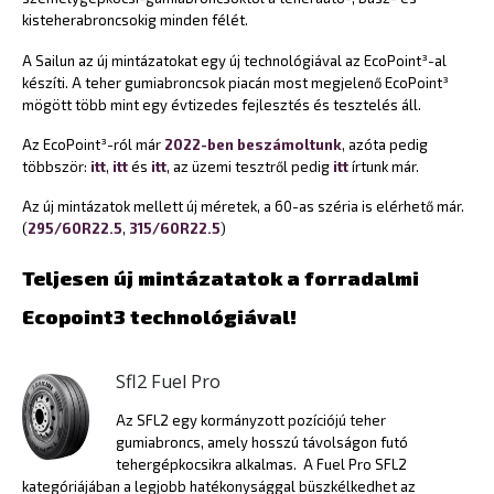
bejegyzéshez
kisteherabroncsokig minden félét.
A Sailun az új mintázatokat egy új technológiával az EcoPoint³-al
készíti. A teher gumiabroncsok piacán most megjelenő EcoPoint³
mögött több mint egy évtizedes fejlesztés és tesztelés áll.
Az EcoPoint³-ról már
2022-ben beszámoltunk
, azóta pedig
többször:
itt
,
itt
és
itt
, az üzemi tesztről pedig
itt
írtunk már.
Az új mintázatok mellett új méretek, a 60-as széria is elérhető már.
(
295/60R22.5
,
315/60R22.5
)
Teljesen új mintázatatok a forradalmi
Ecopoint3 technológiával!
Sfl2 Fuel Pro
Az SFL2 egy kormányzott pozíciójú teher
gumiabroncs, amely hosszú távolságon futó
tehergépkocsikra alkalmas. A Fuel Pro SFL2
kategóriájában a legjobb hatékonysággal büszkélkedhet az