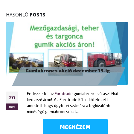
HASONLÓ
POSTS
Sailun újabb gumiabroncs gyára-
hírek-2025-09
A Sailun beruház a megvásárolt Bridgestone
16
gumiabroncsgyár bővítésébe és új gyárat épít
Egyiptomban. Miután júliusban felvásárolta a
szept
Bridgestone kínai haszongépjármű-abroncs
üzletágát,...
MEGNÉZEM