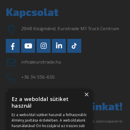
Kapcsolat
2948 Kisigmánd, Eurotrade M1 Truck Centrum
info@eurotrade.hu
+36 34 556-650
×
Ne szalassza el
Ez a weboldal sütiket
használ
legjobb ajánlatainkat!
Ez a weboldal sütiket használ a felhasználói
élmény javítása érdekében. A weboldalunk
Iratkozzon fel hírlevelünkre és tájékoztatjuk akcióinkról, újdonságainkról.
használatával Ön hozzájárul az összes süti