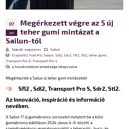
Megérkezett végre az 5 új
07
teher gumi mintázat a
jan
Sailun-tól
Szerző:
nagyjanos
Sailun
Ecopoint3
,
Fuel Pro
,
Sailun
,
Sdl2
,
Sdr2
,
Sfl2
,
Stl2
,
teher gumi
,
Transport Pro D
,
Transport Pro S
Megérkezett
a hozzászólások lehetősége kikapcsolva
végre
Megérkeztek a Sailun új teher gumi mintázatok!
az
5
Sfl2
, Sdl2, Transport Pro S, Sdr2, Stl2.
új
teher
Az Innováció, inspiráció és információ
gumi
nevében.
mintázat
a
A Sailun 17 új gumiabroncs-sorozatot mutatott be a kölni
Sailun-
gumiabroncs kiállításon 2024. június 4–6. között, a
tól
személygépkocsi-gumiabroncsoktól a teherautó-, busz- és