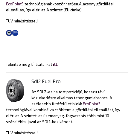
EcoPoint3
technológiának köszönhetően.Alacsony gördülési
ellenállás, így eléri az A szintet (EU címke).
TÜV minősítéssel!
Tekintse meg kínálatunkat
itt.
Sdl2 Fuel Pro
Az SDL2-es hajtott pozíciójú, hosszú távú
közlekedésre alkalmas teher gumiabroncs. A
szélesebb futófelület blokk
EcoPoint3
technológiával kombinálva csökkenti a gördülési ellenállást, így
eléri az A szintet, az üzemanyag-fogyasztás több mint 10
százalékkal javul az SDL1-hez képest.
TÜV minősítéssel!