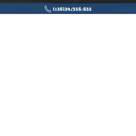
(+36)34/556-655
HOSSZÚ ÚT? HOSSZÚ
GARANCIA!
INGYENES HAJTÁSLÁNC GARANCIA MOST
AZ IVECO EGYES MODELLJEIRE!
Válaszd a megbízhatóságot, válaszd a
nyugalmat – most
extra védelemmel
ajándékozunk meg
, hogy vállalkozásod
gondtalanul fejlődhessen!
INGYENES HAJTÁSLÁNC