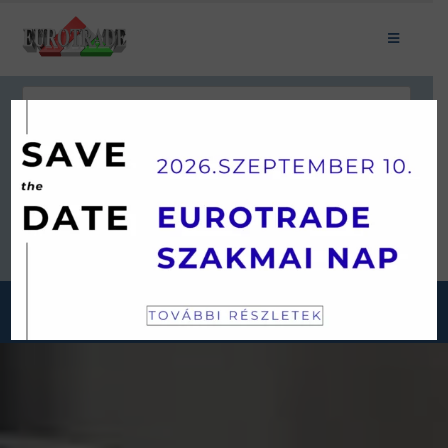
Keresés
JÁRMŰKATEGÓRIÁINK