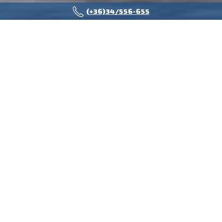
(+36)34/556-655
HOSSZÚ ÚT? HOSSZÚ
GARANCIA!
INGYENES HAJTÁSLÁNC GARANCIA MOST AZ
IVECO EGYES MODELLJEIRE!
Válaszd a megbízhatóságot, válaszd a
nyugalmat – most
extra védelemmel
ajándékozunk meg
, hogy vállalkozásod
gondtalanul fejlődhessen!
INGYENES HAJTÁSLÁNC
GARANCIA