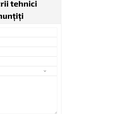
ii tehnici
unțiți