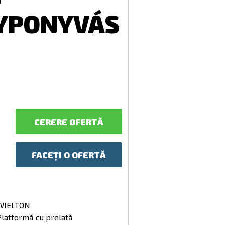
YPONYVÁS
CERERE OFERTĂ
FACEȚI O OFERTĂ
WIELTON
Platformă cu prelată