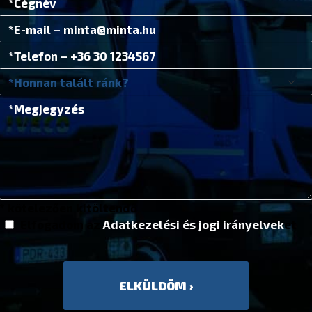
* kötelezően kitöltendő
Elfogadom az
Adatkezelési és jogi irányelvek
et