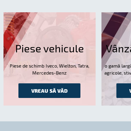
Piese vehicule
Vânz
Piese de schimb Iveco, Wielton, Tatra,
o gamă larg
Mercedes-Benz
agricole, sti
VREAU SĂ VĂD