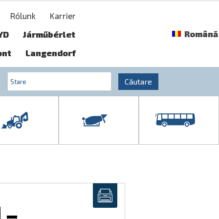
Rólunk
Karrier
Română
YD
Járműbérlet
ont
Langendorf
Căutare
 –