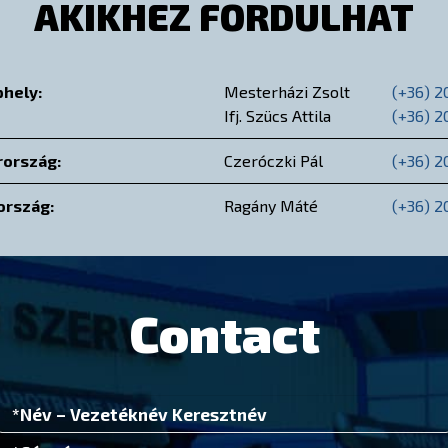
AKIKHEZ FORDULHAT
phely:
Mesterházi Zsolt
(+36) 
Ifj. Szücs Attila
(+36) 2
ország:
Czeróczki Pál
(+36) 2
ország:
Ragány Máté
(+36) 2
Contact