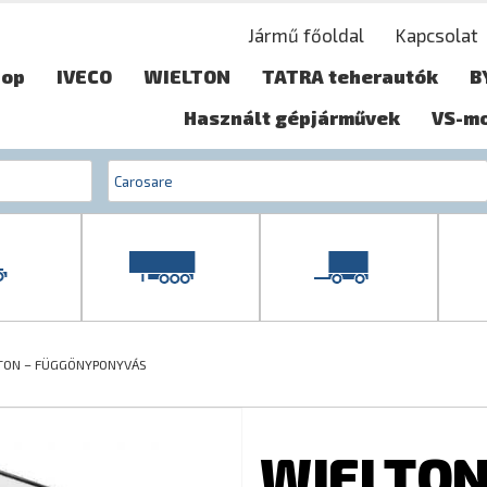
Jármű főoldal
Kapcsolat
hop
IVECO
WIELTON
TATRA teherautók
B
Használt gépjárművek
VS-m
TON – FÜGGÖNYPONYVÁS
WIELTON