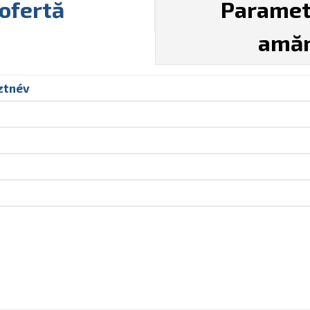
ofertă
Parametr
amăn