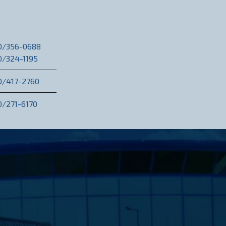
20/356-0688
0/324-1195
0/417-2760
0/271-6170