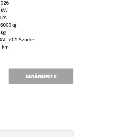
2026
0kW
N/A
36000kg
0kg
RAL 7021 Szürke
0 km
AMĂNUNTE