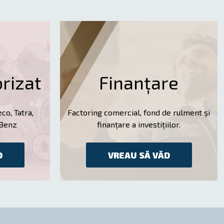
orizat
Finanțare
co, Tatra,
Factoring comercial, fond de rulment și
-Benz
finanțare a investițiilor.
D
VREAU SĂ VĂD