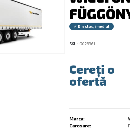
FÜGGÖN
✓ Din stoc, imediat
SKU:
IG028361
Cereți o
ofertă
Marca:
Carosare: