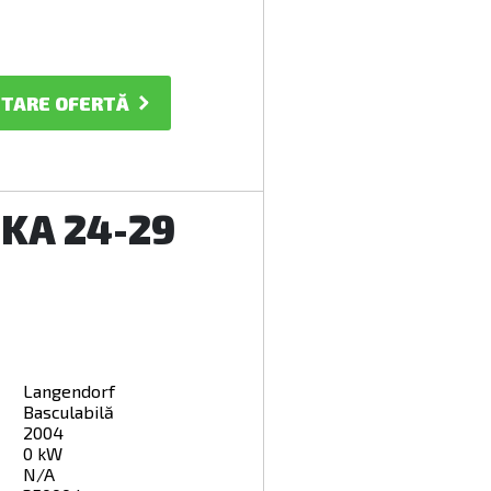
ITARE OFERTĂ
KA 24-29
Langendorf
Basculabilă
2004
0 kW
N/A