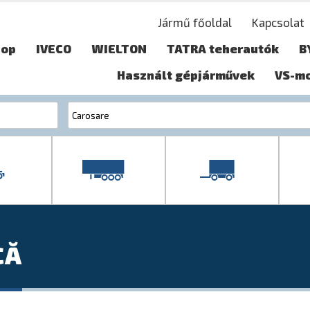
Jármű főoldal
Kapcsolat
hop
IVECO
WIELTON
TATRA teherautók
B
Használt gépjárművek
VS-m
CĂ