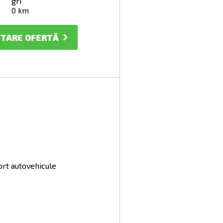
gri
0 km
ITARE OFERTĂ
ort autovehicule