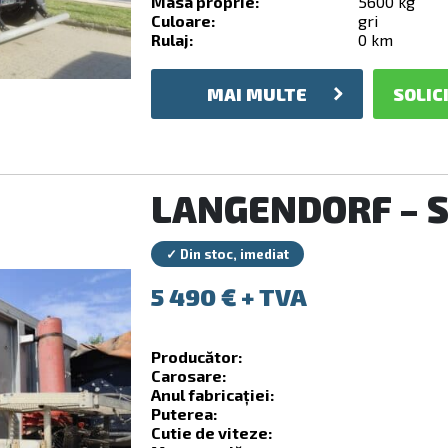
Masa proprie:
5600 kg
Culoare:
gri
Rulaj:
0 km
MAI MULTE
SOLIC
LANGENDORF – S
✓ Din stoc, imediat
5 490
€
Producător:
Carosare:
Anul fabricației:
Puterea:
Cutie de viteze: