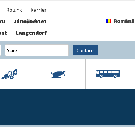
Rólunk
Karrier
Română
YD
Járműbérlet
ont
Langendorf
Căutare