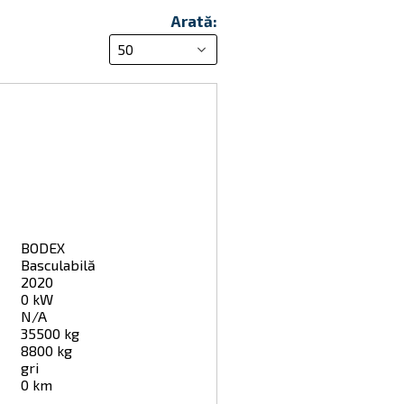
Arată:
BODEX
Basculabilă
2020
0 kW
N/A
35500 kg
8800 kg
gri
0 km