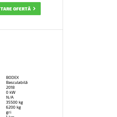
ITARE OFERTĂ
BODEX
Basculabilă
2018
0 kW
N/A
35500 kg
6200 kg
gri
1 km