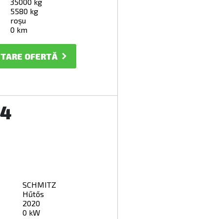
35000 kg
5580 kg
roșu
0 km
ITARE OFERTĂ
24
SCHMITZ
Hűtős
2020
0 kW