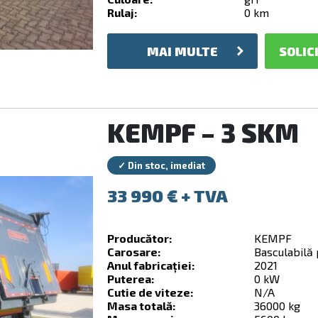
Rulaj:
0 km
MAI MULTE
SOLIC
KEMPF – 3 SKM
✓ Din stoc, imediat
33 990
€
Producător:
KEMPF
Carosare:
Basculabilă
Anul fabricației:
2021
Puterea:
0 kW
Cutie de viteze:
N/A
Masa totală:
36000 kg