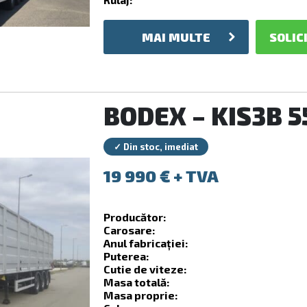
MAI MULTE
SOLIC
BODEX – KIS3B 5
✓ Din stoc, imediat
19 990
€
Producător:
Carosare:
Anul fabricației:
Puterea:
Cutie de viteze:
Masa totală:
Masa proprie: