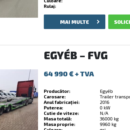
Culoare:
Rulaj:
MAI MULTE
SOLIC
EGYÉB – FVG
64 990
€
Producător:
Egyéb
Carosare:
Trailer transp
Anul fabricației:
2016
Puterea:
0 kW
Cutie de viteze:
N/A
Masa totală:
36000 kg
Masa proprie:
9960 kg
Culoare:
gri