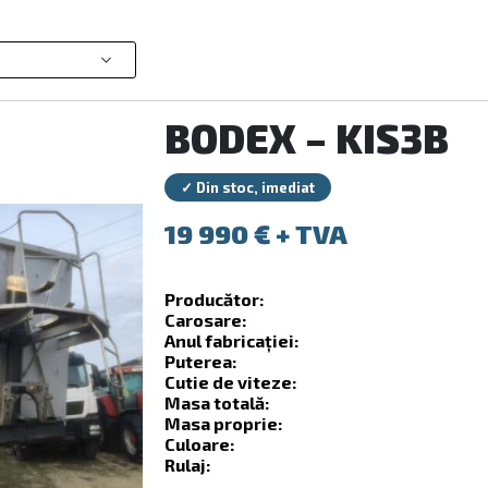
BODEX – KIS3B
✓ Din stoc, imediat
19 990
€
Producător:
Carosare:
Anul fabricației:
Puterea:
Cutie de viteze:
Masa totală:
Masa proprie:
Culoare:
Rulaj: