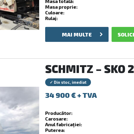
Masa totală:
Masa proprie:
Culoare:
Rulaj:
MAI MULTE
SOLIC
SCHMITZ – SKO 
✓ Din stoc, imediat
34 900
€
Producător:
Carosare:
Anul fabricației:
Puterea: