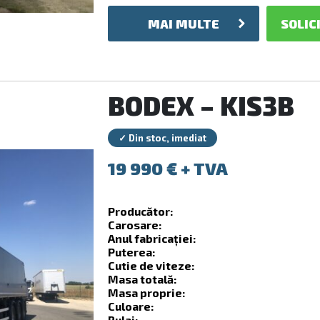
MAI MULTE
SOLIC
BODEX – KIS3B
✓ Din stoc, imediat
19 990
€
Producător:
Carosare:
Anul fabricației:
Puterea:
Cutie de viteze:
Masa totală:
Masa proprie:
Culoare:
Rulaj: