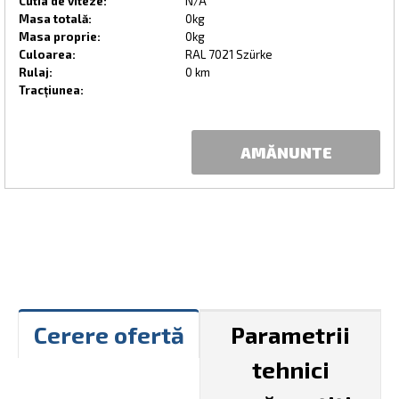
Cutia de viteze:
N/A
Masa totală:
0kg
Masa proprie:
0kg
Culoarea:
RAL 7021 Szürke
Rulaj:
0 km
Tracțiunea:
AMĂNUNTE
Cerere ofertă
Parametrii
tehnici