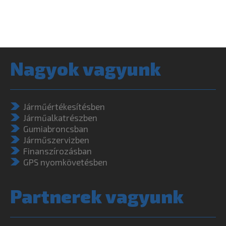
Nagyok vagyunk
Járműértékesítésben
Járműalkatrészben
Gumiabroncsban
Járműszervizben
Finanszírozásban
GPS nyomkövetésben
Partnerek vagyunk