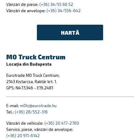
Vânzări de piese:
(+36) 34/55 66 52
Vânzări de anvelope:
(+36) 34/556-642
HARTĂ
M0 Truck Centrum
Locația din Budapesta
Eurotrade M0 Truck Centrum,
2143 Kistarcsa, Raktár krt. 1.
GPS: N47.5346 - E19.2481
E-mail:
m0tc@eurotrade.hu
Tel.:
(+36) 28/552-316
Vânzări de vehicule:
(+36) 20 417-2760
Servicii, piese, vânzări de anvelope:
(+36) 20 911-6142