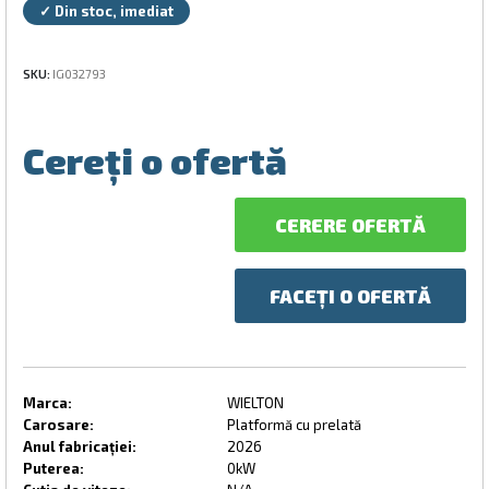
✓ Din stoc, imediat
SKU:
IG032793
Cereți o ofertă
CERERE OFERTĂ
FACEȚI O OFERTĂ
Marca:
WIELTON
Carosare:
Platformă cu prelată
Anul fabricației:
2026
Puterea:
0kW