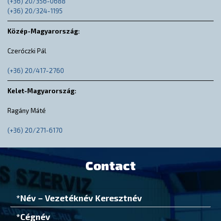
(+36) 20/356-0688
(+36) 20/324-1195
Közép-Magyarország:
Czeróczki Pál
(+36) 20/417-2760
Kelet-Magyarország:
Ragány Máté
(+36) 20/271-6170
Contact