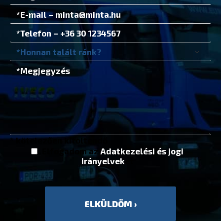
* kötelezően kitöltendő
Elfogadom az
Adatkezelési és jogi
irányelvek
et