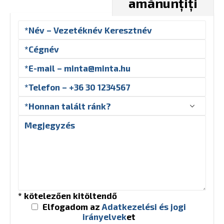
amănunțiți
* kötelezően kitöltendő
Elfogadom az
Adatkezelési és jogi
irányelvek
et