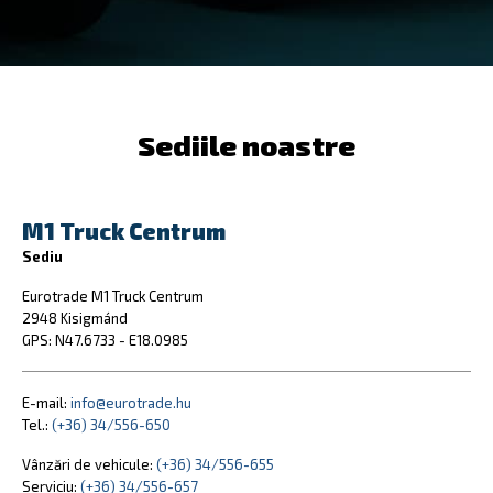
Sediile noastre
M1 Truck Centrum
Sediu
Eurotrade M1 Truck Centrum
2948 Kisigmánd
GPS: N47.6733 - E18.0985
E-mail:
info@eurotrade.hu
Tel.:
(+36) 34/556-650
Vânzări de vehicule:
(+36) 34/556-655
Serviciu:
(+36) 34/556-657