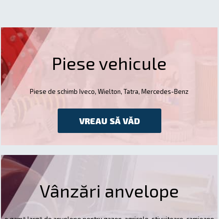
Piese vehicule
Piese de schimb Iveco, Wielton, Tatra, Mercedes-Benz
VREAU SĂ VĂD
Vânzări anvelope
o gamă largă de anvelope pentru gazon, agricole, stivuitoare, camioane