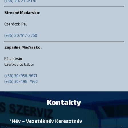
(+36) 20/271-6170
Stredné Maďarsko:
Czeróczki Pál
(+36) 20/417-2760
Západné Maďarsko:
Páll István
Czvitkovics Gábor
(+36) 30/956-9671
(+36) 30/498-7440
Kontakty