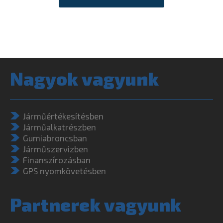
Nagyok vagyunk
Járműértékesítésben
Járműalkatrészben
Gumiabroncsban
Járműszervizben
Finanszírozásban
GPS nyomkövetésben
Partnerek vagyunk