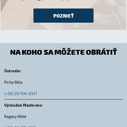
POZRIEŤ
NA KOHO SA MÔŽETE OBRÁTIŤ
Ústredie:
Pirityi Béla
(+36) 20/934-8321
Východné Maďarsko:
Ragány Máté