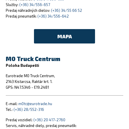
Služby:
(+36) 34/556-657
Predaj náhradných dielov:
(+36) 34/55 66 52
Predaj pneumatík:
(+36) 34/556-642
MAPA
M0 Truck Centrum
Poloha Budapešti
Eurotrade M0 Truck Centrum,
2143 Kistarcsa, Raktár krt. 1.
GPS: N47.5346 - E19.2481
E-mail:
m0tc@eurotrade.hu
Tel.:
(+36) 28/552-316
Predaj vozidiel:
(+36) 20 417-2760
Servis, náhradné diely, predaj pneumatík: