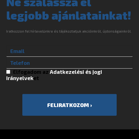
Ne szalassza el
legjobb ajánlatainkat!
Iratkozzon fel hírlevelünkre és tájékoztatjuk akcióinkról, újdonságainkról.
Elfogadom az
Adatkezelési és jogi
irányelvek
et