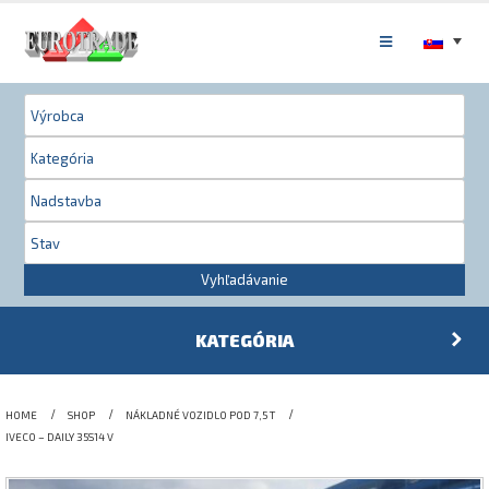
Vyhľadávanie
KATEGÓRIA
HOME
SHOP
NÁKLADNÉ VOZIDLO POD 7,5 T
IVECO – DAILY 35S14 V