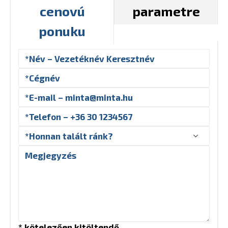
cenovú
parametre
ponuku
* kötelezően kitöltendő