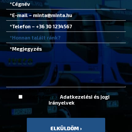
* kötelezően kitöltendő
Elfogadom az
Adatkezelési és jogi
irányelvek
et