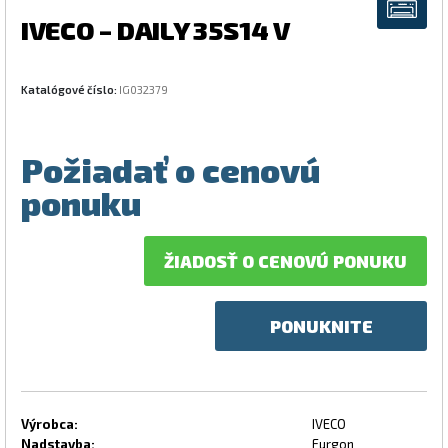
IVECO – DAILY 35S14 V
Katalógové číslo:
IG032379
Požiadať o cenovú
ponuku
ŽIADOSŤ O CENOVÚ PONUKU
PONUKNITE
Výrobca:
IVECO
Nadstavba:
Furgon