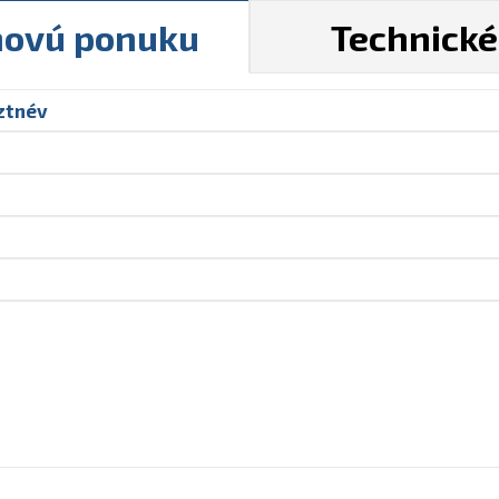
novú ponuku
Technick