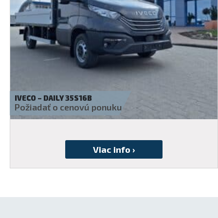
IVECO – DAILY 35S14A8 V
Požiadať o cenovú ponuku