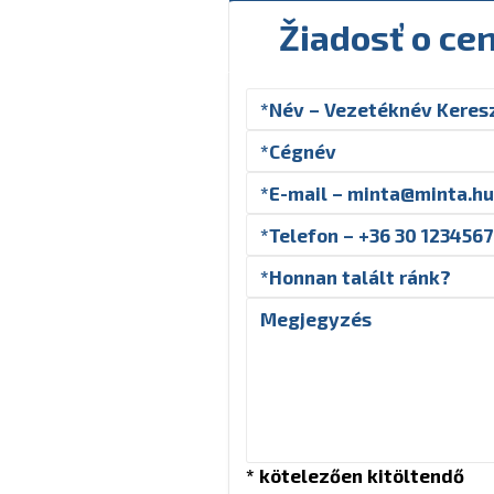
Žiadosť o ce
* kötelezően kitöltendő