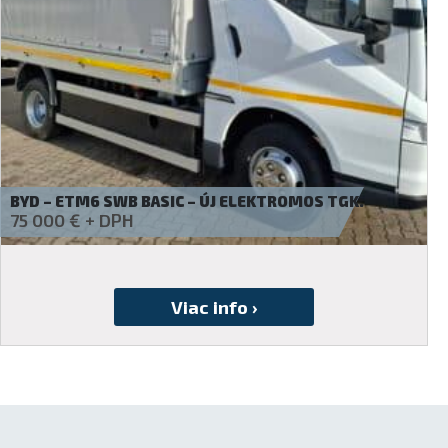
IVECO – DAILY 35S18H
Požiadať o cenovú ponuku