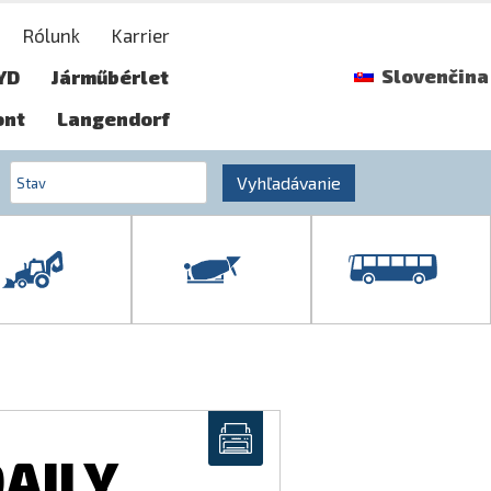
Rólunk
Karrier
Slovenčina
YD
Járműbérlet
ont
Langendorf
Vyhľadávanie
DAILY