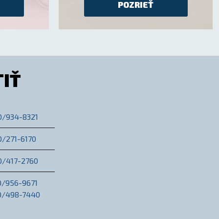
POZRIEŤ
IŤ
0/934-8321
0/271-6170
0/417-2760
0/956-9671
30/498-7440