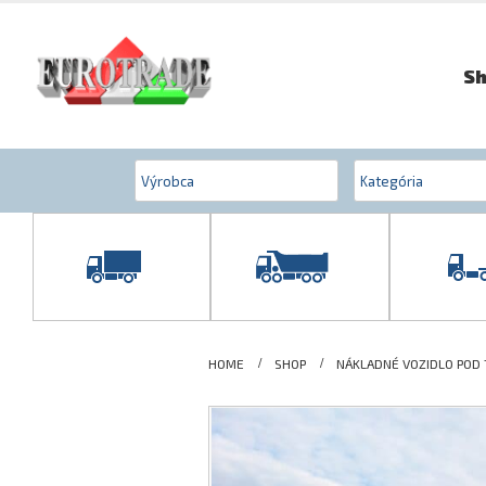
S
HOME
SHOP
NÁKLADNÉ VOZIDLO POD 7