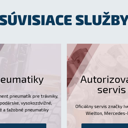
SÚVISIACE SLUŽB
eumatiky
Autorizov
servis
ment pneumatík pre trávniky,
podárske, vysokozdvižné,
Oficiálny servis značky Iv
é a ťažobné pneumatiky
Wielton, Mercedes