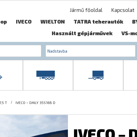
Jármű főoldal
Kapcsolat
hop
IVECO
WIELTON
TATRA teherautók
B
Használt gépjárművek
VS-m
,5 T
IVECO – DAILY 35S16B D
IVECO – 