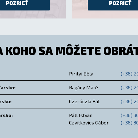
POZRIEŤ
POZRIEŤ
A KOHO SA MÔŽETE OBRÁT
Pirityi Béla
(+36) 2
arsko:
Ragány Máté
(+36) 2
rsko:
Czeróczki Pál
(+36) 2
rsko:
Páll István
(+36) 3
Czvitkovics Gábor
(+36) 