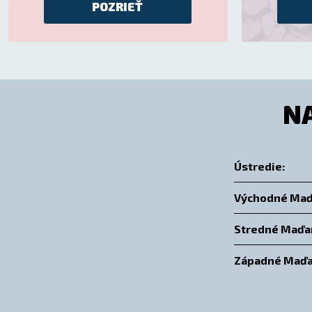
POZRIEŤ
N
Ústredie:
Východné Maď
Stredné Maďa
Západné Maďa