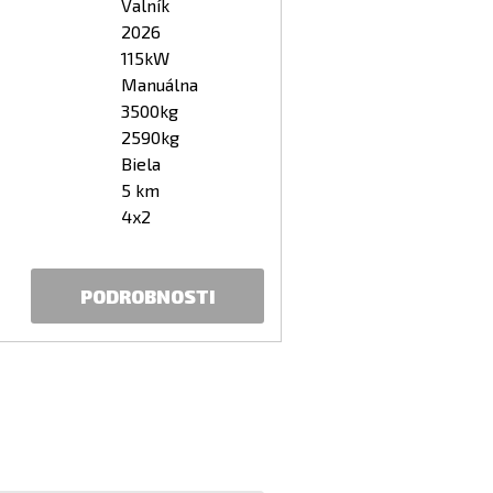
Valník
2026
115kW
Manuálna
3500kg
2590kg
Biela
5 km
4x2
PODROBNOSTI