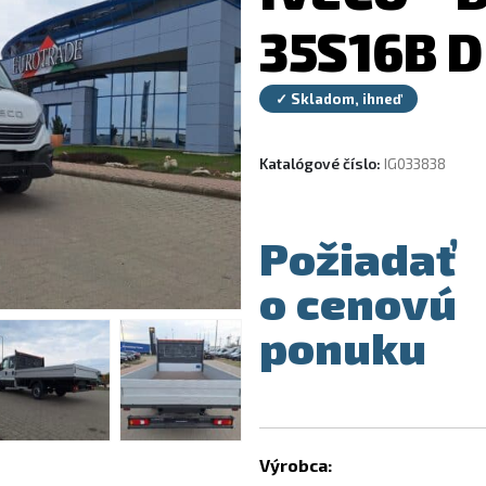
35S16B D
✓ Skladom, ihneď
Katalógové číslo:
IG033838
Požiadať
o cenovú
ponuku
Výrobca: