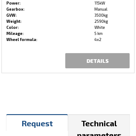
Power:
115kW
Gearbox:
Manual
GVW:
3500kg
Weight:
2590kg
Color:
White
Mileage:
5 km
Wheel formula:
4x2
DETAILS
Request
Technical
parameters