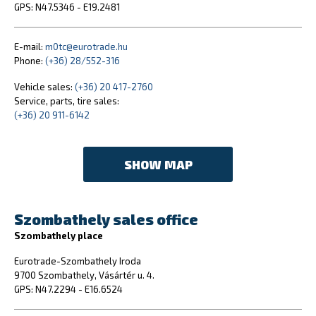
GPS: N47.5346 - E19.2481
E-mail:
m0tc@eurotrade.hu
Phone:
(+36) 28/552-316
Vehicle sales:
(+36) 20 417-2760
Service, parts, tire sales:
(+36) 20 911-6142
SHOW MAP
Szombathely sales office
Szombathely place
Eurotrade-Szombathely Iroda
9700 Szombathely, Vásártér u. 4.
GPS: N47.2294 - E16.6524