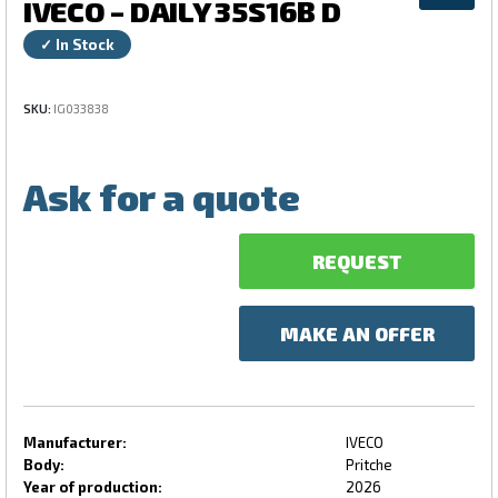
IVECO – DAILY 35S16B D
✓ In Stock
SKU:
IG033838
Ask for a quote
REQUEST
MAKE AN OFFER
Manufacturer:
IVECO
Body:
Pritche
Year of production:
2026