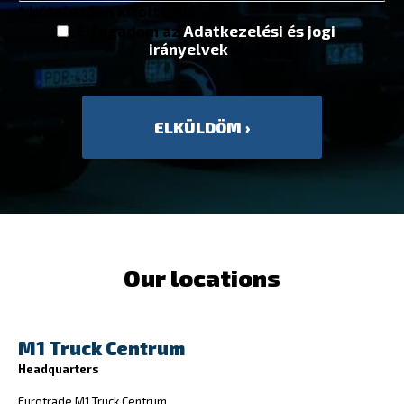
* kötelezően kitöltendő
Elfogadom az
Adatkezelési és jogi
irányelvek
et
Our locations
M1 Truck Centrum
Headquarters
Eurotrade M1 Truck Centrum