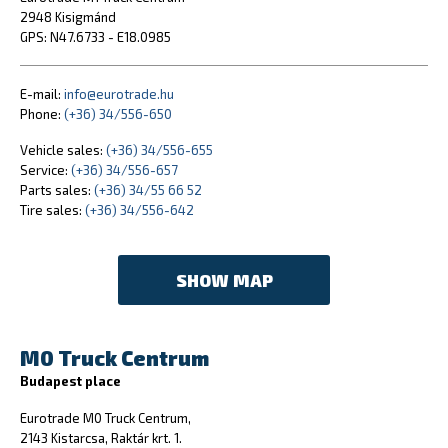
2948 Kisigmánd
GPS: N47.6733 - E18.0985
E-mail:
info@eurotrade.hu
Phone:
(+36) 34/556-650
Vehicle sales:
(+36) 34/556-655
Service:
(+36) 34/556-657
Parts sales:
(+36) 34/55 66 52
Tire sales:
(+36) 34/556-642
SHOW MAP
M0 Truck Centrum
Budapest place
Eurotrade M0 Truck Centrum,
2143 Kistarcsa, Raktár krt. 1.