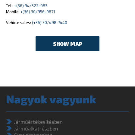
Tel.:
+(36) 94/522-083
Mobile:
+(36) 30/956-9671
Vehicle sales:
(+36) 30/498-7440
SHOW MAP
Nagyok vagyunk
Járműértékesítésben
Járműalkatrészben
Gumiabroncsban