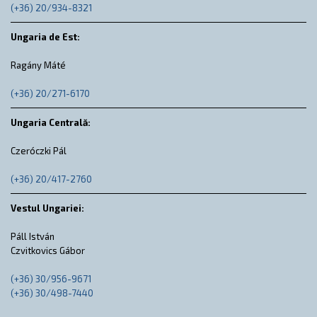
(+36) 20/934-8321
Ungaria de Est:
Ragány Máté
(+36) 20/271-6170
Ungaria Centrală:
Czeróczki Pál
(+36) 20/417-2760
Vestul Ungariei:
Páll István
Czvitkovics Gábor
(+36) 30/956-9671
(+36) 30/498-7440