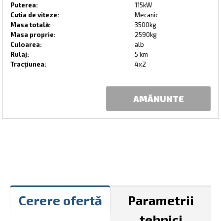
Puterea:
115kW
Cutia de viteze:
Mecanic
Masa totală:
3500kg
Masa proprie:
2590kg
Culoarea:
alb
Rulaj:
5 km
Tracțiunea:
4x2
AMĂNUNTE
Cerere ofertă
Parametrii
tehnici