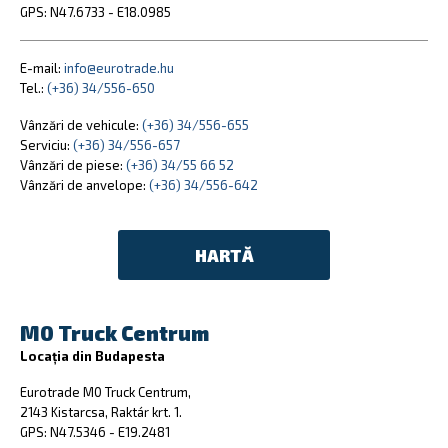
GPS: N47.6733 - E18.0985
E-mail:
info@eurotrade.hu
Tel.:
(+36) 34/556-650
Vânzări de vehicule:
(+36) 34/556-655
Serviciu:
(+36) 34/556-657
Vânzări de piese:
(+36) 34/55 66 52
Vânzări de anvelope:
(+36) 34/556-642
HARTĂ
M0 Truck Centrum
Locația din Budapesta
Eurotrade M0 Truck Centrum,
2143 Kistarcsa, Raktár krt. 1.
GPS: N47.5346 - E19.2481