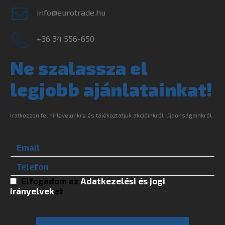
info@eurotrade.hu
+36 34 556-650
Ne szalassza el
legjobb ajánlatainkat!
Iratkozzon fel hírlevelünkre és tájékoztatjuk akcióinkról, újdonságainkról.
Elfogadom az
Adatkezelési és jogi
irányelvek
et