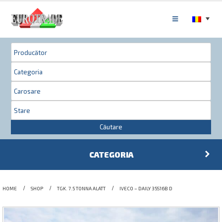
Căutare
CATEGORIA
HOME
SHOP
TGK. 7.5 TONNA ALATT
IVECO – DAILY 35S16B D