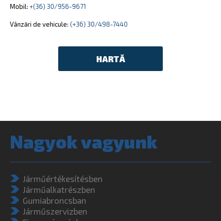
Mobil:
+(36) 30/956-9671
Vânzări de vehicule:
(+36) 30/498-7440
HARTĂ
Nagyok vagyunk
Járműértékesítésben
Járműalkatrészben
Gumiabroncsban
Járműszervizben