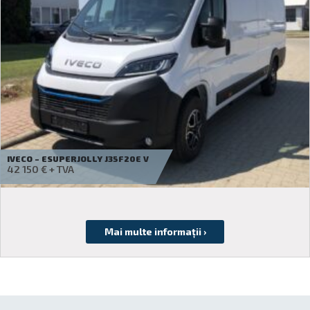
IVECO – DAILY 35S14 V
Cereți o ofertă