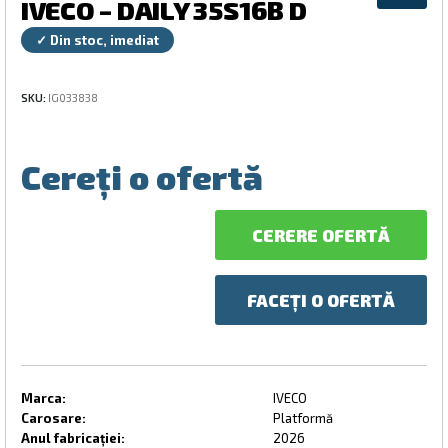
IVECO – DAILY 35S16B D
✓ Din stoc, imediat
SKU:
IG033838
Cereți o ofertă
CERERE OFERTĂ
FACEȚI O OFERTĂ
Marca:
IVECO
Carosare:
Platformă
Anul fabricației:
2026