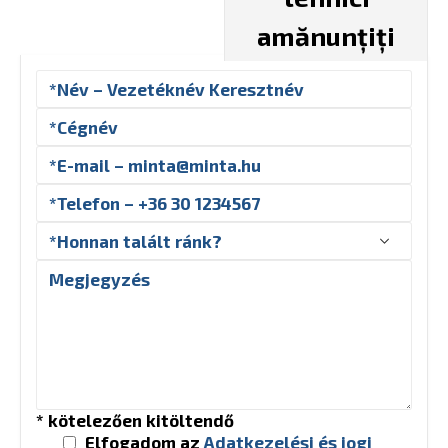
amănunțiți
* kötelezően kitöltendő
Elfogadom az
Adatkezelési és jogi