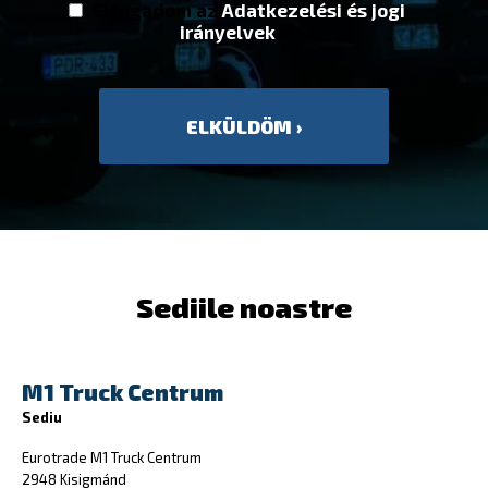
Elfogadom az
Adatkezelési és jogi
irányelvek
et
Sediile noastre
M1 Truck Centrum
Sediu
Eurotrade M1 Truck Centrum
2948 Kisigmánd