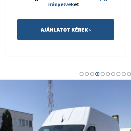
irányelvek
et