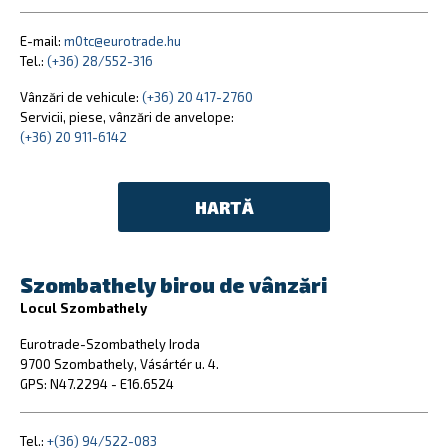
E-mail:
m0tc@eurotrade.hu
Tel.:
(+36) 28/552-316
Vânzări de vehicule:
(+36) 20 417-2760
Servicii, piese, vânzări de anvelope:
(+36) 20 911-6142
HARTĂ
Szombathely birou de vânzări
Locul Szombathely
Eurotrade-Szombathely Iroda
9700 Szombathely, Vásártér u. 4.
GPS: N47.2294 - E16.6524
Tel.:
+(36) 94/522-083