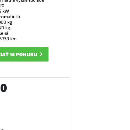
20
5 kW
romatická
000 kg
70 kg
lená
5738 km
DAŤ SI PONUKU
40