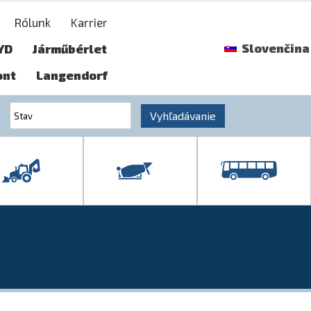
Rólunk
Karrier
Slovenčina
YD
Járműbérlet
ont
Langendorf
Vyhľadávanie