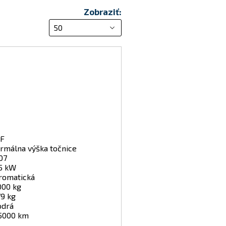
Zobraziť:
F
rmálna výška točnice
07
5 kW
romatická
000 kg
79 kg
drá
5000 km