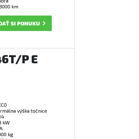
drá
3000 km
DAŤ SI PONUKU
46T/P E
ECO
rmálna výška točnice
14
8 kW
A
000 kg