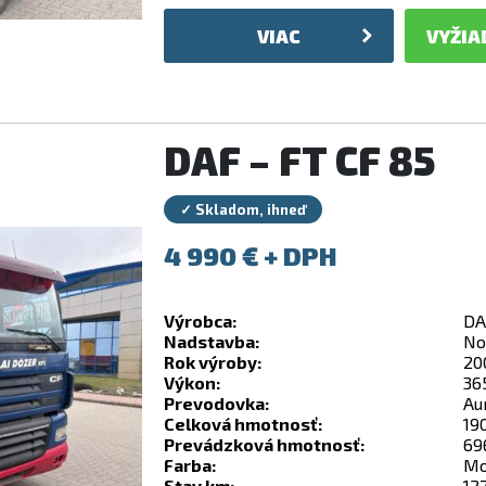
VIAC
VYŽIA
DAF – FT CF 85
✓ Skladom, ihneď
4 990
€
Výrobca:
DA
Nadstavba:
No
Rok výroby:
20
Výkon:
36
Prevodovka:
Au
Celková hmotnosť:
19
Prevádzková hmotnosť:
69
Farba:
Mo
Stav km:
12