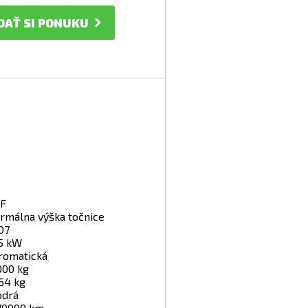
DAŤ SI PONUKU
F
rmálna výška točnice
07
5 kW
romatická
000 kg
64 kg
drá
70000 km