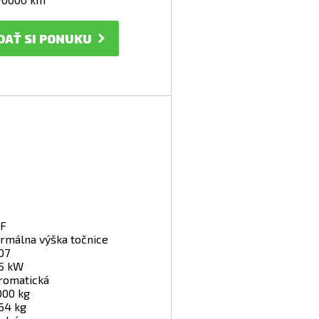
DAŤ SI PONUKU
F
rmálna výška točnice
07
5 kW
romatická
000 kg
64 kg