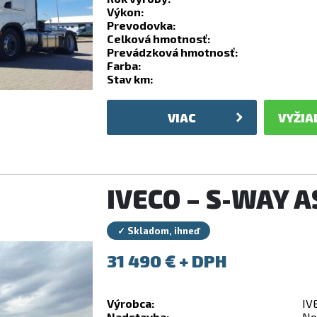
Výkon:
Prevodovka:
Celková hmotnosť:
Prevádzková hmotnosť:
Farba:
Stav km:
VIAC
VYŽIA
IVECO – S-WAY 
✓ Skladom, ihneď
31 490
€
Výrobca:
IV
Nadstavba:
No