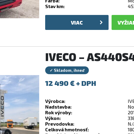
Farba:
Mo
Stav km:
45
VIAC
VYŽIA
IVECO – AS440S
✓ Skladom, ihneď
12 490
€
Výrobca:
IV
Nadstavba:
No
Rok výroby:
20
Výkon:
33
Prevodovka:
N/
Celková hmotnosť:
18