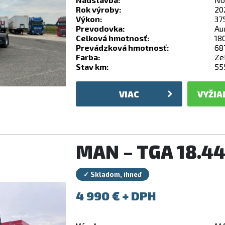
Rok výroby:
20
Výkon:
37
Prevodovka:
Au
Celková hmotnosť:
18
Prevádzková hmotnosť:
68
Farba:
Ze
Stav km:
55
VIAC
VYŽIA
MAN – TGA 18.4
✓ Skladom, ihneď
4 990
€