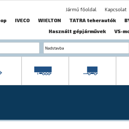
Jármű főoldal
Kapcsolat
hop
IVECO
WIELTON
TATRA teherautók
B
Használt gépjárművek
VS-m