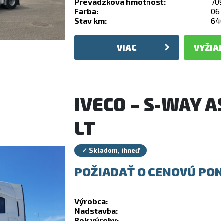
Prevádzková hmotnosť:
70
Farba:
06
Stav km:
64
VIAC
VYŽIA
IVECO – S-WAY 
LT
✓ Skladom, ihneď
POŽIADAŤ O CENOVÚ PO
Výrobca:
Nadstavba:
Rok výroby: