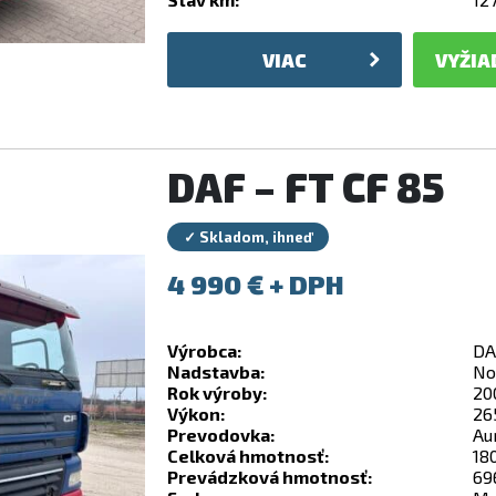
VIAC
VYŽIA
DAF – FT CF 85
✓ Skladom, ihneď
4 990
€
Výrobca:
DA
Nadstavba:
No
Rok výroby:
20
Výkon:
26
Prevodovka:
Au
Celková hmotnosť:
18
Prevádzková hmotnosť:
69