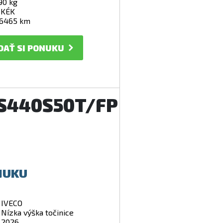
90 kg
 KÉK
6465 km
DAŤ SI PONUKU
AS440S50T/FP
NUKU
IVECO
Nízka výška točinice
2026