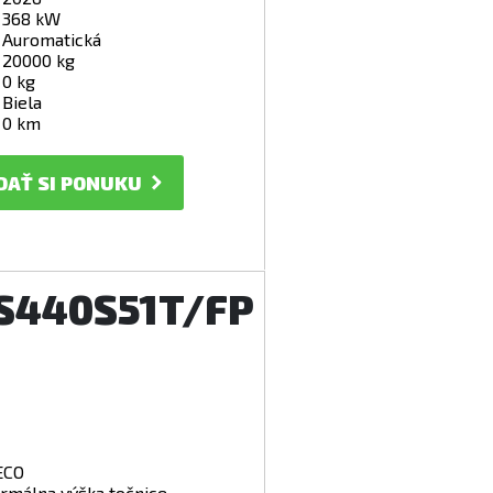
368 kW
Auromatická
20000 kg
0 kg
Biela
0 km
DAŤ SI PONUKU
AS440S51T/FP
ECO
rmálna výška točnice