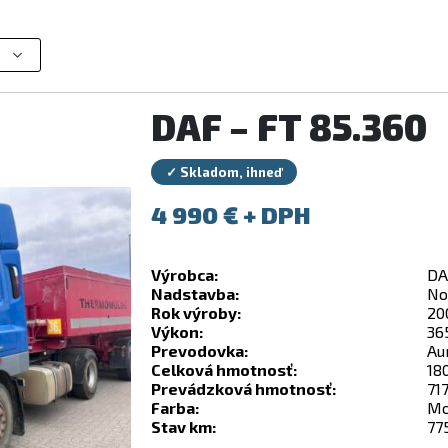
DAF – FT 85.360
✓ Skladom, ihneď
4 990
€
Výrobca:
DA
Nadstavba:
No
Rok výroby:
20
Výkon:
36
Prevodovka:
Au
Celková hmotnosť:
18
Prevádzková hmotnosť:
71
Farba:
Mo
Stav km:
77