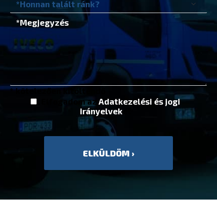
* kötelezően kitöltendő
Elfogadom az
Adatkezelési és jogi
irányelvek
et