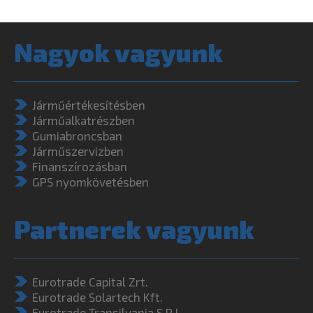
Nagyok vagyunk
Járműértékesítésben
Járműalkatrészben
Gumiabroncsban
Járműszervizben
Finanszírozásban
GPS nyomkövetésben
Partnerek vagyunk
Eurotrade Capital Zrt.
Eurotrade Solartech Kft.
Eurotrade Transilvania S.R.L.