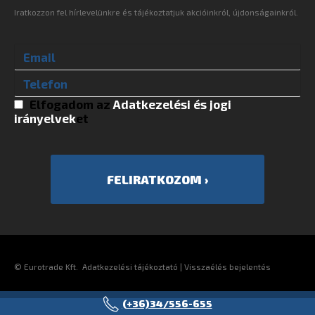
Iratkozzon fel hírlevelünkre és tájékoztatjuk akcióinkról, újdonságainkról.
Elfogadom az
Adatkezelési és jogi
irányelvek
et
©
Eurotrade Kft.
Adatkezelési tájékoztató
|
Visszaélés bejelentés
(+36)34/556-655