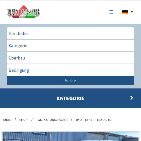
Suche
KATEGORIE
HOME
SHOP
TGK. 7.5 TONNA ALATT
BYD – ETP3 – TESZTAUTÓ!!