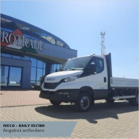
BYD – ETM6 BASIC – ÚJ ELEKTROMOS TGK.
75 000
€