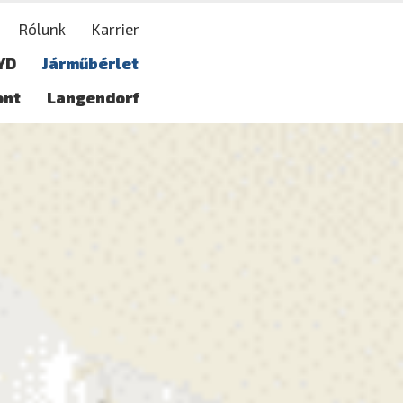
Rólunk
Karrier
YD
Járműbérlet
ont
Langendorf