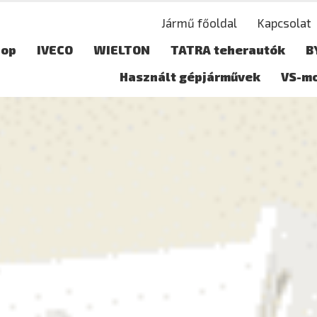
Jármű főoldal
Kapcsolat
hop
IVECO
WIELTON
TATRA teherautók
B
Használt gépjárművek
VS-m