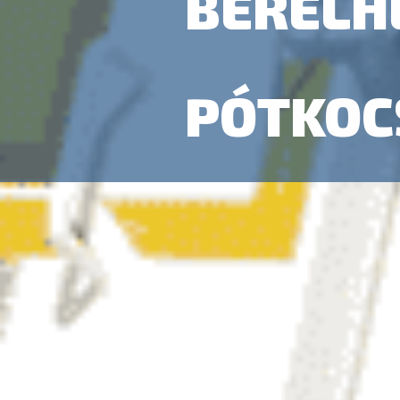
BÉRELH
PÓTKOC