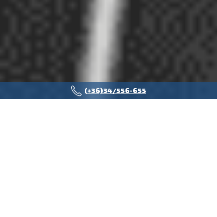
(+36)34/556-655
AZ EGYÉB PÓTKOCSIKRÓL
Ha speciális fuvarfeladathoz keresi a megfelelő fuvareszközt
abban az esetben is állunk ügyfeleink rendelkezésére, legyen szó
konténerszállításról 20’-45’-ig, nagy mennyiségű áru mozgatásáról
vagy nehézgépek szállításáról, bérpótkocsi kínálatunkban, ebben
az esetben is megtalálja céljainak megfelelő eszközöket.