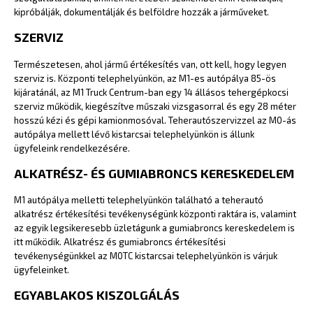
kipróbálják, dokumentálják és belföldre hozzák a járműveket.
SZERVIZ
Természetesen, ahol jármű értékesítés van, ott kell, hogy legyen
szerviz is. Központi telephelyünkön, az M1-es autópálya 85-ös
kijáratánál, az M1 Truck Centrum-ban egy 14 állásos tehergépkocsi
szerviz működik, kiegészítve műszaki vizsgasorral és egy 28 méter
hosszú kézi és gépi kamionmosóval. Teherautószervizzel az M0-ás
autópálya mellett lévő kistarcsai telephelyünkön is állunk
ügyfeleink rendelkezésére.
ALKATRÉSZ- ÉS
GUMIABRONCS KERESKEDELEM
M1 autópálya melletti telephelyünkön található a teherautó
alkatrész értékesítési tevékenységünk központi raktára is, valamint
az egyik legsikeresebb üzletágunk a gumiabroncs kereskedelem is
itt működik. Alkatrész és gumiabroncs értékesítési
tevékenységünkkel az M0TC kistarcsai telephelyünkön is várjuk
ügyfeleinket.
EGYABLAKOS KISZOLGÁLÁS