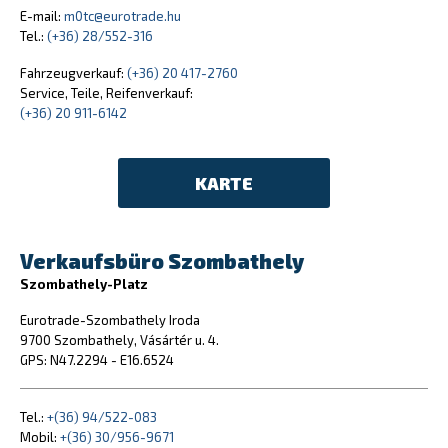
E-mail:
m0tc@eurotrade.hu
Tel.:
(+36) 28/552-316
Fahrzeugverkauf:
(+36) 20 417-2760
Service, Teile, Reifenverkauf:
(+36) 20 911-6142
KARTE
Verkaufsbüro Szombathely
Szombathely-Platz
Eurotrade-Szombathely Iroda
9700 Szombathely, Vásártér u. 4.
GPS: N47.2294 - E16.6524
Tel.:
+(36) 94/522-083
Mobil:
+(36) 30/956-9671