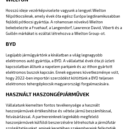
Hosszú ideje vezérképviselete vagyunk a lengyel Wielton
félpótkocsiknak, amely évek óta egész Európa legdinamikusabban
fejlődő pótkocsi gyártója. A rohamosan növekvő Wielton
bekebelezte a Fruehauf, a Langendorf, Lawrence David, Viberti és a
Guillén márkákat is ezáltal létrehozva a Wielton Group-ot.
BYD
Legújabb járműgyártónk a kínálatban a világ legnagyobb
elektromos autó gyártója, a BYD. A vállalattal évek óta jó üzleti
kapcsolatban álltunk a napelem parkjaink és az itthon gyártott
elektromos buszok kapcsán. Ennek egyenes következménye volt,
hogy 2022-ben importőri szerződést kötöttünk a BYD teljesen
elektromos tehergépkocsik magyarországi forgalmazására.
HASZNÁLT HASZONGÉPJÁRMŰVEK
Vállalatunk kiemelten fontos tevékenysége a használt
haszonjárművek értékesítése és vétele jármű beszámítással,
felvásárlással. A partnereinknek leginkább megfelelő
haszonjárművek külföldi beszerzésére létrehoztuk a járműfutár
szolgáltatásunkat, aminek keretében szakembereink felkutatják,