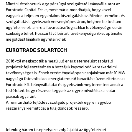
Miután létrehoztunk egy pénzügyi szolgáltató leányvállalatot az
Eurotrade Capital Zrt.-t, most már elmondhatjuk, hogy közel
vagyunk a teljesen egyablakos kiszolgáláshoz. Minden terméket és
szolgáltatást igyekszünk versenyképes áron, helyben biztosítani
ügyfeleinknek, amire a fuvarozási/logisztikai tevékenysége során
szüksége lehet. Hosszú távú bérleti tevékenységünkkel optimális
megoldást kínálunk ügyfeleinknek.
EUROTRADE SOLARTECH
2016-tól megkezdtük a megújuló energiatermelést szolgáló
projektek fejlesztését és a hozzájuk kapcsolódó kereskedelmi
tevékenységet is. Ennek eredményeképpen napjainkban már 10 MW
nagyságú fotovoltaikus energiatermelő kapacitást üzemeltetnek az
Eurotrade Kft. leányvállalatai és igyekszünk megteremteni annak a
feltételeit, hogy részesei legyünk az egyre bővülő hazai solar
piacnak egyaránt.
A fenntartható fejlődést szolgáló projektek egyre nagyobb
részaránya kiemelt cél a tulajdonosok részéről.
Jelenleg három telephelyen szolgáljuk ki az ügyfeleinket