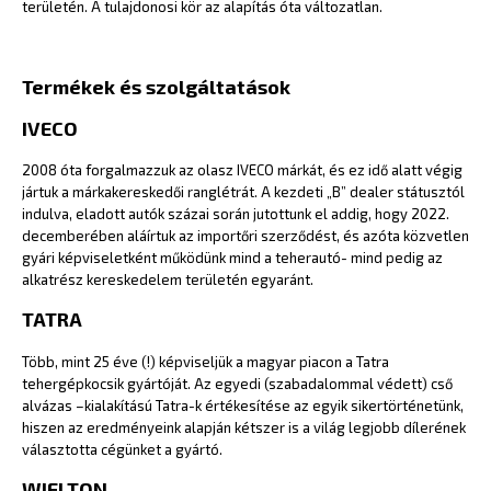
területén. A tulajdonosi kör az alapítás óta változatlan.
Termékek és szolgáltatások
IVECO
2008 óta forgalmazzuk az olasz IVECO márkát, és ez idő alatt végig
jártuk a márkakereskedői ranglétrát. A kezdeti „B” dealer státusztól
indulva, eladott autók százai során jutottunk el addig, hogy 2022.
decemberében aláírtuk az importőri szerződést, és azóta közvetlen
gyári képviseletként működünk mind a teherautó- mind pedig az
alkatrész kereskedelem területén egyaránt.
TATRA
Több, mint 25 éve (!) képviseljük a magyar piacon a Tatra
tehergépkocsik gyártóját. Az egyedi (szabadalommal védett) cső
alvázas –kialakítású Tatra-k értékesítése az egyik sikertörténetünk,
hiszen az eredményeink alapján kétszer is a világ legjobb dílerének
választotta cégünket a gyártó.
WIELTON