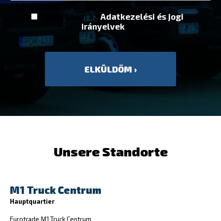
* kötelezően kitöltendő
Elfogadom az
Adatkezelési és jogi
irányelvek
et
Unsere Standorte
M1 Truck Centrum
Hauptquartier
Eurotrade M1 Truck Centrum