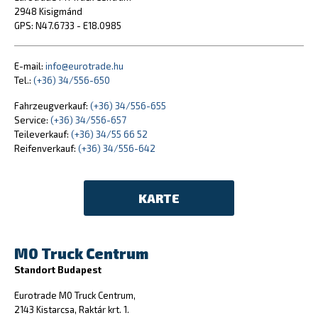
2948 Kisigmánd
GPS: N47.6733 - E18.0985
E-mail:
info@eurotrade.hu
Tel.:
(+36) 34/556-650
Fahrzeugverkauf:
(+36) 34/556-655
Service:
(+36) 34/556-657
Teileverkauf:
(+36) 34/55 66 52
Reifenverkauf:
(+36) 34/556-642
KARTE
M0 Truck Centrum
Standort Budapest
Eurotrade M0 Truck Centrum,
2143 Kistarcsa, Raktár krt. 1.