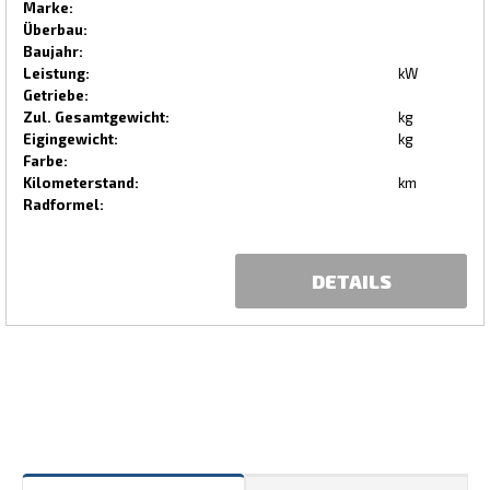
Marke:
Überbau:
Baujahr:
Leistung:
kW
Getriebe:
Zul. Gesamtgewicht:
kg
Eigingewicht:
kg
Farbe:
Kilometerstand:
km
Radformel:
DETAILS