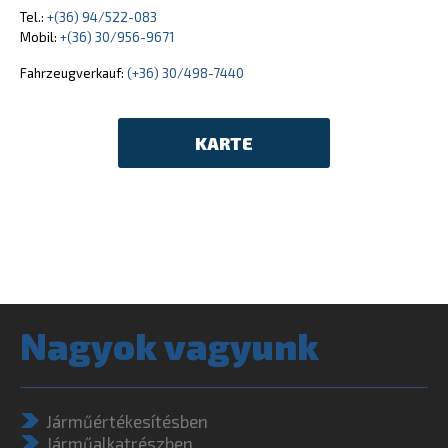
Tel.:
+(36) 94/522-083
Mobil:
+(36) 30/956-9671
Fahrzeugverkauf:
(+36) 30/498-7440
KARTE
Nagyok vagyunk
Járműértékesítésben
Járműalkatrészben