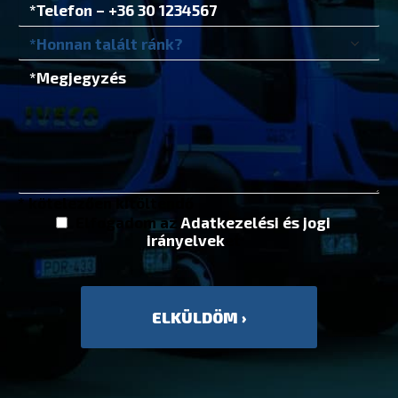
* kötelezően kitöltendő
Elfogadom az
Adatkezelési és jogi
irányelvek
et