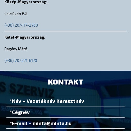
Közép-Magyarország:
Czeróczki Pál
(+36) 20/417-2760
Kelet-Magyarország:
Ragány Máté
(+36) 20/271-6170
KONTAKT