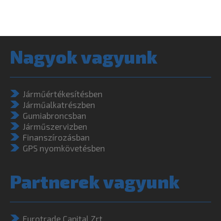
Nagyok vagyunk
Járműértékesítésben
Járműalkatrészben
Gumiabroncsban
Járműszervizben
Finanszírozásban
GPS nyomkövetésben
Partnerek vagyunk
Eurotrade Capital Zrt.