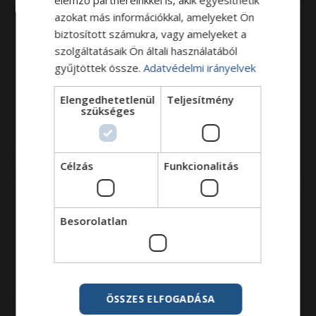
azokat más információkkal, amelyeket Ön
Járműértékesítésben
biztosított számukra, vagy amelyeket a
Járműalkatrészben
szolgáltatásaik Ön általi használatából
Gumiabroncsban
gyűjtöttek össze.
Adatvédelmi irányelvek
Járműszervizben
Finanszírozásban
Elengedhetetlenül
Teljesítmény
GPS nyomkövetésben
szükséges
Partnerek vagyunk
Célzás
Funkcionalitás
Eurotrade Capital Zrt.
Besorolatlan
Eurotrade Solartech Kft.
Eurotrade Transilvania S.R.L.
IVECO Certified Pre-Owned
Kapcsolat
ÖSSZES ELFOGADÁSA