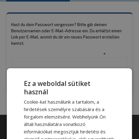
Hast du dein Passwort vergessen? Bitte gib deinen
Benutzernamen oder E-Mail-Adresse ein. Du erhältst einen
Link per E-Mail, womit du dir ein neues Passwort erstellen
kannst.
Erforderlich
Benutzername oder E-Mail-Adresse
*
Passwort zurücksetzen
Klicke hier, um dich anzumelden.
Ez a weboldal sütiket
használ
Cookie-kat használunk a tartalom, a
hirdetések személyre szabására és a
forgalom elemzésére. Webhelyünk Ön
általi használatára vonatkozó
Nagyok vagyunk
információkat megosztjuk hirdetési és
elemző partnereinkkel is, akik egyesíthetik