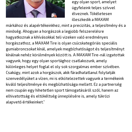
egy olyan sport, amelyet
ügyfeleink teljes szívvel
élveznek. Tökéletesen
illeszkedik a MAXAM
márkához és alapértékeinkhez, mint a precizitás, a teljesítmény és a
minőség. Ahogyan a horgászok a legjobb felszerelésre
hagyatkoznak a kihívásokkal teli vizeken való eredményes
horgászathoz, a MAXAM Tire is olyan csúcskategóriás speciális
gumiabroncsokat kínál, amelyek megbízhatóságot és teljesítményt
kínálnak nehéz körülmények között is. A MAXAM Tire-nál izgatottak
vagyunk, hogy egy olyan sportághoz csatlakozunk, amely
különleges helyet foglal el oly sok szorgalmas ember szívében.
Csakúgy, mint azok a horgászok, akik fáradhatatlanul folytatják
szenvedélyüket a vízen, mi is elkötelezettek vagyunk a termékeink
kiváló teljesítménye és megbízhatósága mellett. Ez a partnerség
nem csupán egy hihetetlen sport támogatásáról szól, hanem az
elhivatottság és eltökéltség ünneplésére is, amely tükrözi
alapvető értékeinket.”