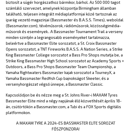
biztosít a sügér horgászathoz bármikor, bárhol. Az 500 000 tagot
számláló szervezet, amelynek központja Birmingham államban
található, teljesen integrált médiaplatformjai közé tartoznak az
iparág vezető magazinjai (Bassmaster és B.A.S.S. Times), weboldal
(Bassmaster.com), tévéműsorok, rádióműsorok, közösségimédia-
műsorok és események.. A Bassmaster Tournament Trail a verseny
minden szintjén a legrangosabb eseményeket tartalmazza,
beleértve a Bassmaster Elite sorozatot, a St. Croix Bassmaster
Opens sorozatot, a TNT Fireworks B.A.S.S. A Nation Series, a Strike
King Bassmaster College sorozatot a Bass Pro Shops mutatja be, a
Strike King Bassmaster High School sorozatot az Academy Sports +
Outdoors, a Bass Pro Shops Bassmaster Team Championship, a
Yamaha Rightwaters Bassmaster kajak sorozatot a TourneyX, a
Yamaha Bassmaster Redfish Cup bajnokságot Skeeter, és a
versenyhorgászat végső ünnepe, a Bassmaster Classic.
Kapcsolódjon be és nézze meg a St. Johns River-i MAXAM Tyres
Bassmaster Elite mind a négy napjának élő közvetítését április 18-
án, csütörtökön a Bassmaster.com, a Tubi és a FOX Sports digitális
platformokon.
A MAXAM TYRE A 2024-ES BASSMASTER ELITE SOROZAT
FŐSZPONZORA!