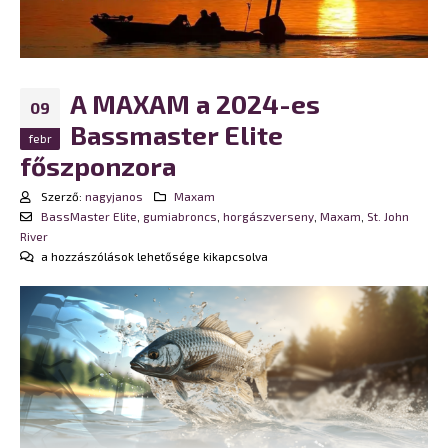
A MAXAM a 2024-es
09
Bassmaster Elite
febr
főszponzora
Szerző:
nagyjanos
Maxam
BassMaster Elite
,
gumiabroncs
,
horgászverseny
,
Maxam
,
St. John
River
A
a hozzászólások lehetősége kikapcsolva
MAXAM
a
2024-
es
Bassmaster
Elite
főszponzora
bejegyzéshez