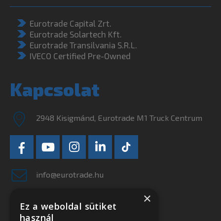
Eurotrade Transilvania S.R.L.
IVECO Certified Pre-Owned
Kapcsolat
2948 Kisigmánd, Eurotrade M1 Truck Centrum
info@eurotrade.hu
+36 34 556-650
Ne szalassza el
×
legjobb ajánlatainkat!
Ez a weboldal sütiket
használ