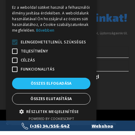
Ez a weboldal sütiket használ a felhasználói
Iratkozzon fel hírlevelünkre és tájékoztatjuk akcióinkról, újdonságainkról.
élmény javítása érdekében. A weboldalunk
használatával Ön hozzájárul az összes süti
használatához, a Cookie szabályzatunknak
megfelelően.
Bővebben
ELENGEDHETETLENÜL SZÜKSÉGES
Elfogadom az
Adatkezelési és jogi
TELJESÍTMÉNY
irányelvek
et
CÉLZÁS
FUNKCIONALITÁS
ÖSSZES ELFOGADÁSA
©
Eurotrade Kft.
Adatkezelési tájékoztató
|
Visszaélés bejelentés
ÖSSZES ELUTASÍTÁSA
RÉSZLETEK MEGJELENÍTÉSE
POWERED BY COOKIESCRIPT
(+36) 34/556-642
Webshop