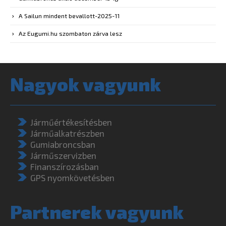
Nagyok vagyunk
Járműértékesítésben
Járműalkatrészben
Gumiabroncsban
Járműszervizben
Finanszírozásban
GPS nyomkövetésben
Partnerek vagyunk
Eurotrade Capital Zrt.
Eurotrade Solartech Kft.