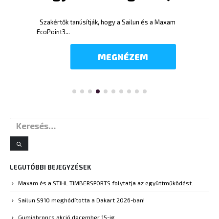
MEGNÉZEM
LEGUTÓBBI BEJEGYZÉSEK
Maxam és a STIHL TIMBERSPORTS folytatja az együttműködést.
Sailun S910 meghódította a Dakart 2026-ban!
Gumiabroncs akció december 15-ig
A Sailun mindent bevallott-2025-11
Az Eugumi.hu szombaton zárva lesz