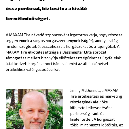
összpontosul, biztosítva a kiváló
termékminőséget.
A MAXAM Tire névadó szponzorként izgatottan várja, hogy részese
legyen ennek a rangos horgászversenynek (sügér), amely a világ
minden szegletéből összehozza a horgászokat és a rajongókat. A
MAXAM Tire elkötelezettsége a Bassmaster Elite sorozat
támogatása mellett bizonyítja elkötelezettségünket az ügyfeleink
által kedvelt horgászsport iránt, valamint az általa képviselt
értékekhez való igazodásunkat.
Jimmy McDonnell, a MAXAM
Tire értékesítési és marketing
részlegének alelnöke
kifejezte lelkesedését a
partnerség iránt, és
kijelentette: „A horgászat
több, mint puszta időtöltés; ez