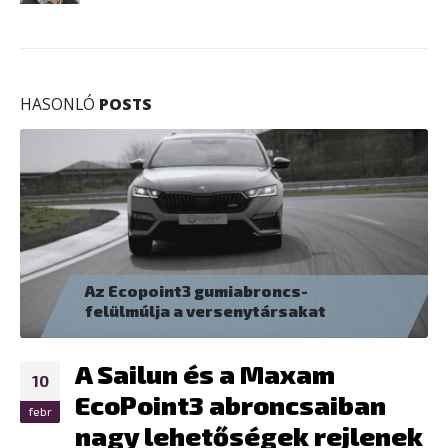
HASONLÓ
POSTS
A MAXAM új targonca gumi
termékcsaládja megérkezett!
A MAXAM továbbfejlesztett tömör targonca gumi
18
termékcsaládja megérkezett az Eurotrade Kft.-hez.
Az innovációra és az iparági szabványok kihívásaira
aug
törekvő folyamatos...