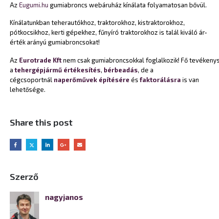
Az
Eugumi.hu
gumiabroncs webáruház kínálata folyamatosan bővül.
Kínálatunkban teherautókhoz, traktorokhoz, kistraktorokhoz,
pótkocsikhoz, kerti gépekhez, fűnyíró traktorokhoz is talál kiváló ár-
érték arányú gumiabroncsokat!
Az
Eurotrade Kft
nem csak gumiabroncsokkal foglalkozik! Fő tevékeny
a
tehergépjármű értékesítés
,
bérbeadás
, de a
cégcsoportnál
naperőművek építésére
és
faktorálásra
is van
lehetősége.
Share this post
Szerző
nagyjanos