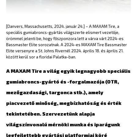
[Danvers, Massachusetts, 2024. január 24.] – A MAXAM Tire, a
speciális gumiabroncs-gyártás világszerte elismert vezetője,
örömmel jelenti be, hogy főszponzora lett a várva várt 2024-es
Bassmaster Elite sorozatnak. A 2024-es MAXAM Tire Bassmaster
Elite versenyre a St. Johns Rivernél 2024. április 18. és április 21.
között kerül sor a floridai Palatka-ban.
A MAXAM Tire a világ egyik legnagyobb speciális
gumiabroncs-gyártó és -forgalmazója (OTR,
mezőgazdasági, targonca stb.), amely
piacvezető minőség, megbízhatóság és érték
tekintetében. Szervezetünk alapja
világszínvonalú mérnöki munka és iparágunk
legfejlettebb gyártási platformjai köré