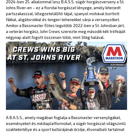
2024-ben 25. alkalommal lesz B.A.S.S. sügér horgászverseny a St.
Johns River-en – ez a floridai horgászat lényege, amely kiterjedt
partszakasszal, lélegzetelállító tájjal, spanyol mohával borított
fákkal, aligátorokkal és tengeri tehenekkel várja a versenyzőket.
Amikor a Bassmaster Elites legutóbb 2022-ben a St. Johnsban járt,
a veterán horgász, John Crews szerezte meg második kék trófeáját
négynap alatt fogott összesen több, mint 34kg halával.
A B.A.S.S., amely magában foglalja a Bassmaster versenyligákat,
eseményeket és médiaplatformokat, a sügér horgászat világszintű
szaktekintélye és a sport kultúrájának őrzője, élvonalbeli tartalmat