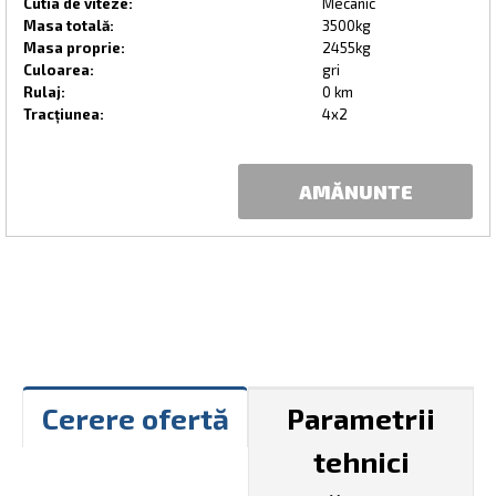
Cutia de viteze:
Mecanic
Masa totală:
3500kg
Masa proprie:
2455kg
Culoarea:
gri
Rulaj:
0 km
Tracțiunea:
4x2
AMĂNUNTE
Cerere ofertă
Parametrii
tehnici