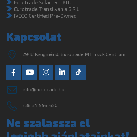
Eurotrade Solartech Kft.
Eurotrade Transilvania S.R.L.
IVECO Certified Pre-Owned
Kapcsolat
2948 Kisigmánd, Eurotrade M1 Truck Centrum
info@eurotrade.hu
+36 34 556-650
Ne szalassza el
legjobb ajánlatainkat!