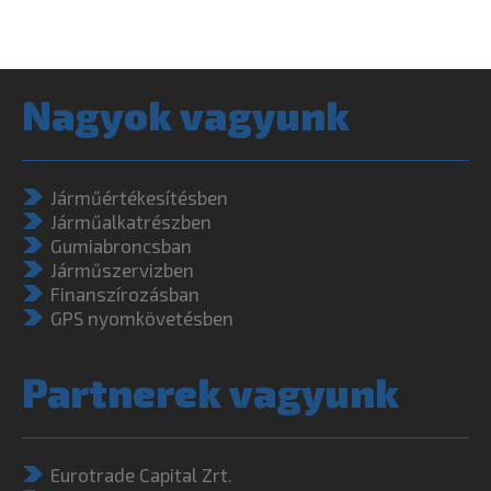
Nagyok vagyunk
Járműértékesítésben
Járműalkatrészben
Gumiabroncsban
Járműszervizben
Finanszírozásban
GPS nyomkövetésben
Partnerek vagyunk
Eurotrade Capital Zrt.