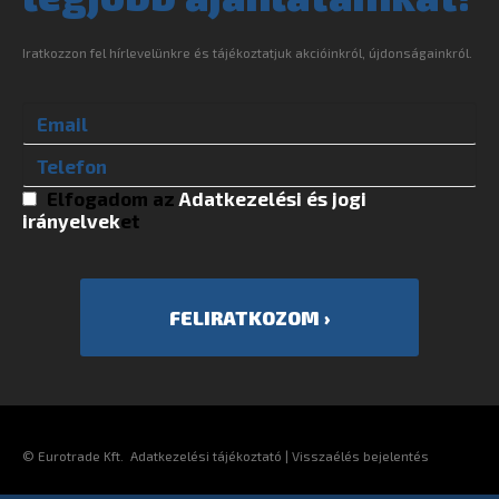
Iratkozzon fel hírlevelünkre és tájékoztatjuk akcióinkról, újdonságainkról.
Elfogadom az
Adatkezelési és jogi
irányelvek
et
©
Eurotrade Kft.
Adatkezelési tájékoztató
|
Visszaélés bejelentés