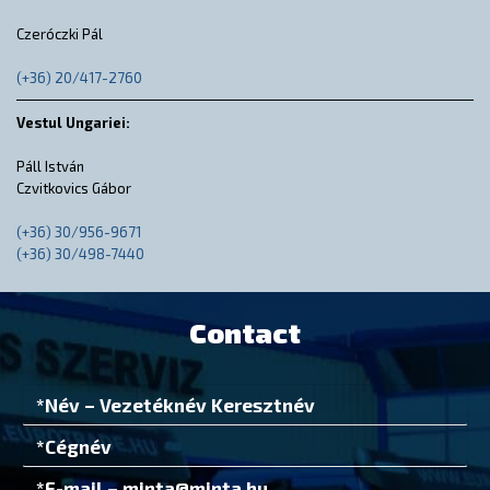
Czeróczki Pál
(+36) 20/417-2760
Vestul Ungariei:
Páll István
Czvitkovics Gábor
(+36) 30/956-9671
(+36) 30/498-7440
Contact