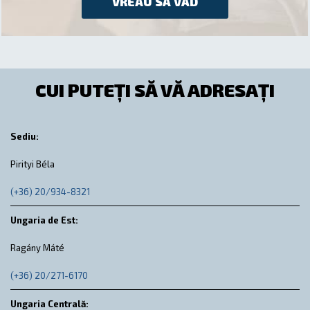
VREAU SĂ VĂD
CUI PUTEȚI SĂ VĂ ADRESAȚI
Sediu:
Pirityi Béla
(+36) 20/934-8321
Ungaria de Est:
Ragány Máté
(+36) 20/271-6170
Ungaria Centrală: