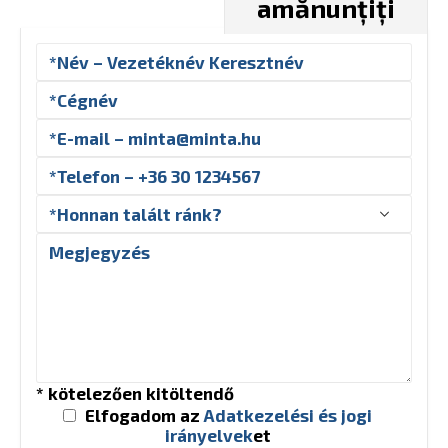
amănunțiți
* kötelezően kitöltendő
Elfogadom az
Adatkezelési és jogi
irányelvek
et