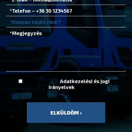
* kötelezően kitöltendő
Elfogadom az
Adatkezelési és jogi
irányelvek
et