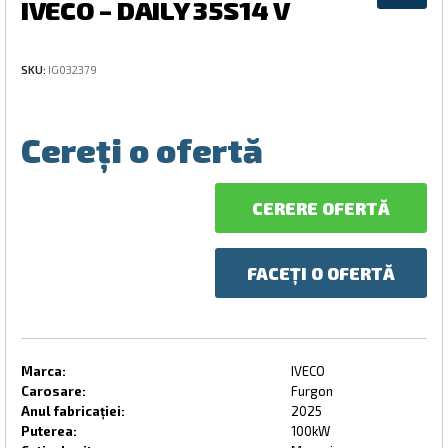
IVECO – DAILY 35S14 V
SKU:
IG032379
Cereți o ofertă
CERERE OFERTĂ
FACEȚI O OFERTĂ
Marca:
IVECO
Carosare:
Furgon
Anul fabricației:
2025
Puterea:
100kW