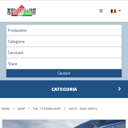
Căutare
CATEGORIA
HOME
SHOP
TGK. 7.5 TONNA ALATT
IVECO – DAILY 35S14 V