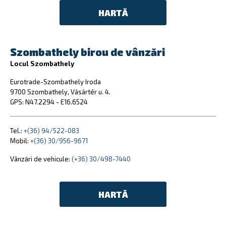
HARTĂ
Szombathely birou de vânzări
Locul Szombathely
Eurotrade-Szombathely Iroda
9700 Szombathely, Vásártér u. 4.
GPS: N47.2294 - E16.6524
Tel.:
+(36) 94/522-083
Mobil:
+(36) 30/956-9671
Vânzări de vehicule:
(+36) 30/498-7440
HARTĂ