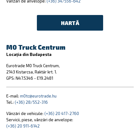
Vânzări de anvelope:
(+36) 34/556-642
HARTĂ
M0 Truck Centrum
Locația din Budapesta
Eurotrade M0 Truck Centrum,
2143 Kistarcsa, Raktár krt. 1.
GPS: N47.5346 - E19.2481
E-mail:
m0tc@eurotrade.hu
Tel.:
(+36) 28/552-316
Vânzări de vehicule:
(+36) 20 417-2760
Servicii, piese, vânzări de anvelope:
(+36) 20 911-6142