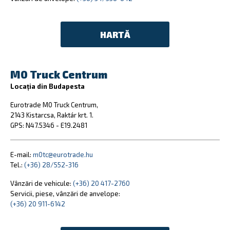
HARTĂ
M0 Truck Centrum
Locația din Budapesta
Eurotrade M0 Truck Centrum,
2143 Kistarcsa, Raktár krt. 1.
GPS: N47.5346 - E19.2481
E-mail:
m0tc@eurotrade.hu
Tel.:
(+36) 28/552-316
Vânzări de vehicule:
(+36) 20 417-2760
Servicii, piese, vânzări de anvelope:
(+36) 20 911-6142