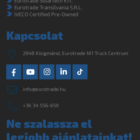
Eurotrade Solartech Kft.
Eurotrade Transilvania S.R.L.
IVECO Certified Pre-Owned
Kapcsolat
2948 Kisigmánd, Eurotrade M1 Truck Centrum
info@eurotrade.hu
+36 34 556-650
Ne szalassza el
legjobb ajánlatainkat!