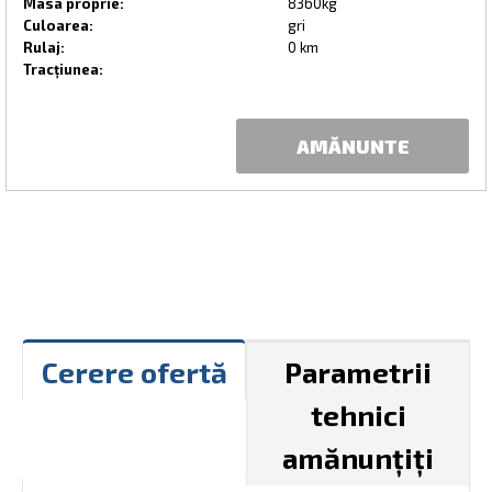
Masa proprie:
8360kg
Culoarea:
gri
Rulaj:
0 km
Tracțiunea:
AMĂNUNTE
Cerere ofertă
Parametrii
tehnici
amănunțiți