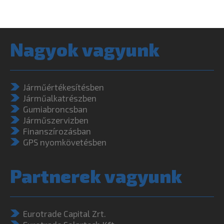
Nagyok vagyunk
Járműértékesítésben
Járműalkatrészben
Gumiabroncsban
Járműszervizben
Finanszírozásban
GPS nyomkövetésben
Partnerek vagyunk
Eurotrade Capital Zrt.