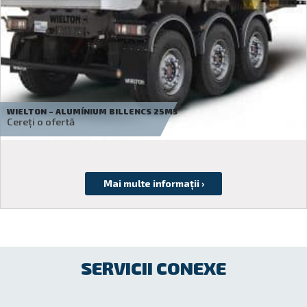
BODEX – KIS3B 55 M3
19 990
€
SERVICII CONEXE