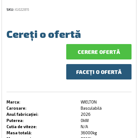
SKU:
IG022815
Cereți o ofertă
CERERE OFERTĂ
FACEȚI O OFERTĂ
Marca:
WIELTON
Carosare:
Basculabilă
Anul fabricației:
2026
Puterea:
0kW
Cutia de viteze:
N/A
Masa totală:
36000kg