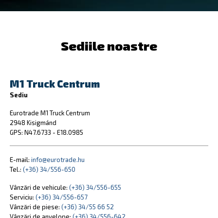
Sediile noastre
M1 Truck Centrum
Sediu
Eurotrade M1 Truck Centrum
2948 Kisigmánd
GPS: N47.6733 - E18.0985
E-mail:
info@eurotrade.hu
Tel.:
(+36) 34/556-650
Vânzări de vehicule:
(+36) 34/556-655
Serviciu:
(+36) 34/556-657
Vânzări de piese:
(+36) 34/55 66 52
Vânzări de anvelope:
(+36) 34/556-642