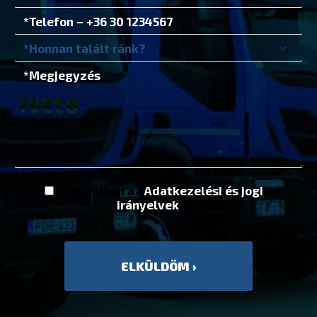
* kötelezően kitöltendő
Elfogadom az
Adatkezelési és jogi
irányelvek
et