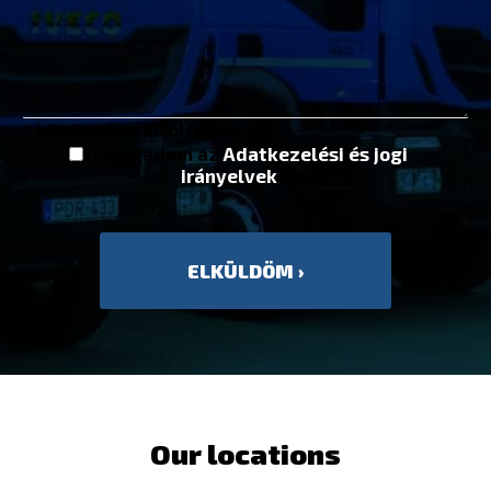
* kötelezően kitöltendő
Elfogadom az
Adatkezelési és jogi
irányelvek
et
Our locations