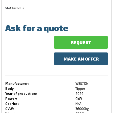
SKU:
IG022815
Ask for a quote
REQUEST
MAKE AN OFFER
Manufacturer:
WIELTON
Body:
Tipper
Year of production:
2026
Power:
0kW
Gearbox:
N/A
GVW:
36000kg