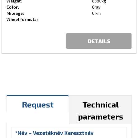
Weight:
8360kg
Color:
Gray
Mileage:
0 km
Wheel formula:
DETAILS
Request
Technical
parameters