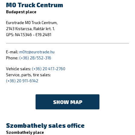
M0 Truck Centrum
Budapest place
Eurotrade M0 Truck Centrum,
2143 Kistarcsa, Raktár krt. 1.
GPS: N47.5346 - E19.2481
E-mail:
m0tc@eurotrade.hu
Phone:
(+36) 28/552-316
Vehicle sales:
(+36) 20 417-2760
Service, parts, tire sales:
(+36) 20 911-6142
SHOW MAP
Szombathely sales office
Szombathely place