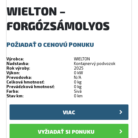
WIELTON –
FORGÓZSÁMOLYOS
POŽIADAŤ O CENOVÚ PONUKU
Výrobca:
WIELTON
Nadstavba:
Kontajnervý podvozok
Rok výroby:
2025
Výkon:
0 kW
Prevodovka:
N/A
Celková hmotnosť:
0 kg
Prevádzková hmotnosť:
0 kg
Farba:
Sivá
Stav km:
0 km
VIAC
VYŽIADAŤ SI PONUKU