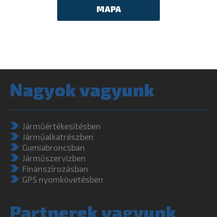
MAPA
Nagyok vagyunk
Járműértékesítésben
Járműalkatrészben
Gumiabroncsban
Járműszervizben
Finanszírozásban
GPS nyomkövetésben
Partnerek vagyunk