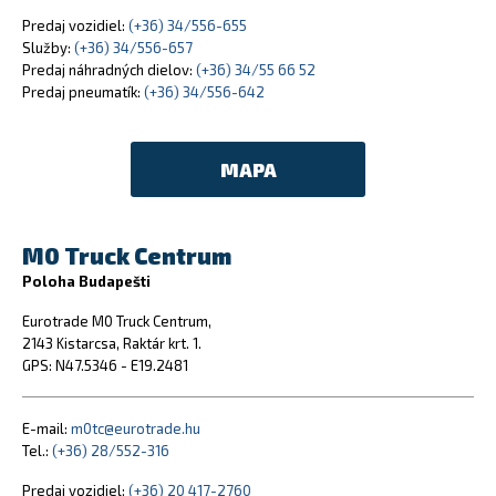
Predaj vozidiel:
(+36) 34/556-655
Služby:
(+36) 34/556-657
Predaj náhradných dielov:
(+36) 34/55 66 52
Predaj pneumatík:
(+36) 34/556-642
MAPA
M0 Truck Centrum
Poloha Budapešti
Eurotrade M0 Truck Centrum,
2143 Kistarcsa, Raktár krt. 1.
GPS: N47.5346 - E19.2481
E-mail:
m0tc@eurotrade.hu
Tel.:
(+36) 28/552-316
Predaj vozidiel:
(+36) 20 417-2760