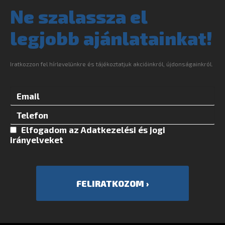
Ne szalassza el
legjobb ajánlatainkat!
Iratkozzon fel hírlevelünkre és tájékoztatjuk akcióinkról, újdonságainkról.
Elfogadom az
Adatkezelési és jogi
irányelvek
et