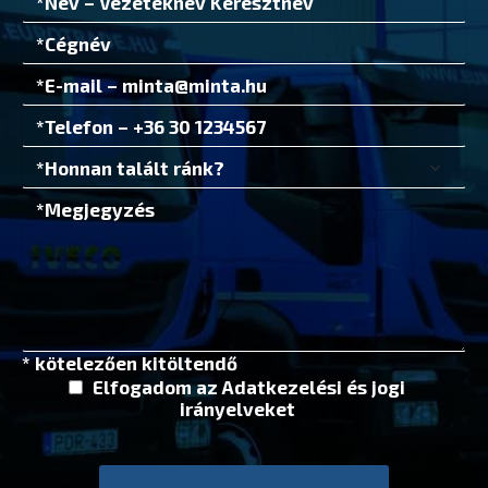
* kötelezően kitöltendő
Elfogadom az
Adatkezelési és jogi
irányelvek
et