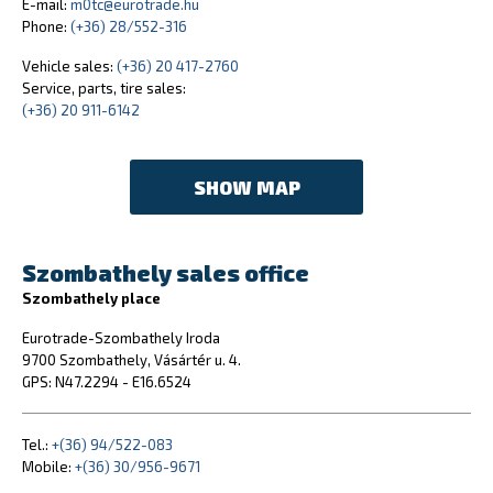
E-mail:
m0tc@eurotrade.hu
Phone:
(+36) 28/552-316
Vehicle sales:
(+36) 20 417-2760
Service, parts, tire sales:
(+36) 20 911-6142
SHOW MAP
Szombathely sales office
Szombathely place
Eurotrade-Szombathely Iroda
9700 Szombathely, Vásártér u. 4.
GPS: N47.2294 - E16.6524
Tel.:
+(36) 94/522-083
Mobile:
+(36) 30/956-9671