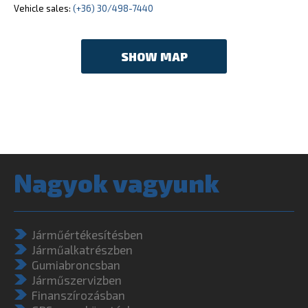
Vehicle sales:
(+36) 30/498-7440
SHOW MAP
Nagyok vagyunk
Járműértékesítésben
Járműalkatrészben
Gumiabroncsban
Járműszervizben
Finanszírozásban