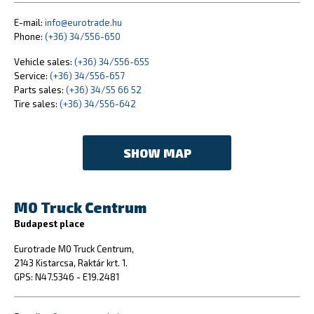
E-mail:
info@eurotrade.hu
Phone:
(+36) 34/556-650
Vehicle sales:
(+36) 34/556-655
Service:
(+36) 34/556-657
Parts sales:
(+36) 34/55 66 52
Tire sales:
(+36) 34/556-642
SHOW MAP
M0 Truck Centrum
Budapest place
Eurotrade M0 Truck Centrum,
2143 Kistarcsa, Raktár krt. 1.
GPS: N47.5346 - E19.2481