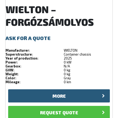
WIELTON –
FORGÓZSÁMOLYOS
ASK FOR A QUOTE
Manufacturer:
WIELTON
Superstructure:
Container chassis
Year of production:
2025
Power:
0 kW
Gearbox:
N/A
GVW:
0 kg
Weight:
0 kg
Color:
Gray
Mileage:
0 km
MORE
REQUEST QUOTE