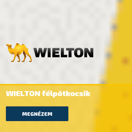
WIELTON félpótkocsik
MEGNÉZEM