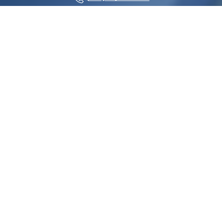
VÁLASSZA A MEGÚJULT
VONTATÓ IVECO S-WAY
MODELLÜNKET
KEDVEZŐ FINANSZÍROZÁSSAL,
KIEMELT MARADVÁNYÉRTÉKKEL
ÉS
INGYENES HAJTÁSLÁNC
GARANCIÁVAL!
IVECO S-WAY AS440S50 nyergesvontató
1000 €-tól!*
akár
Iveco S-Way gazdag felszereltséggel: