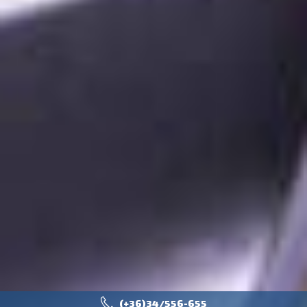
(+36)34/556-655