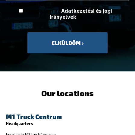
* kötelezően kitöltendő
Elfogadom az
Adatkezelési és jogi
irányelvek
et
Our locations
M1 Truck Centrum
Headquarters
Eurotrade M1 Truck Centrum