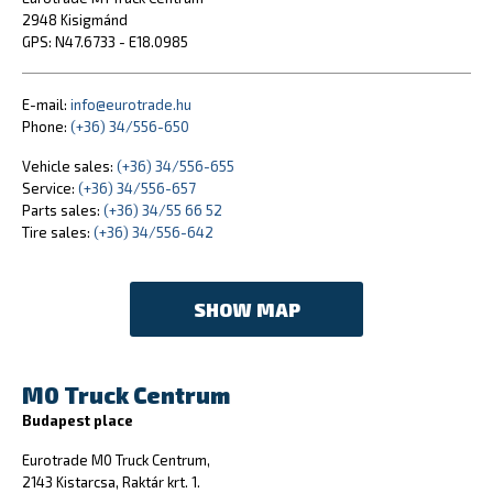
2948 Kisigmánd
GPS: N47.6733 - E18.0985
E-mail:
info@eurotrade.hu
Phone:
(+36) 34/556-650
Vehicle sales:
(+36) 34/556-655
Service:
(+36) 34/556-657
Parts sales:
(+36) 34/55 66 52
Tire sales:
(+36) 34/556-642
SHOW MAP
M0 Truck Centrum
Budapest place
Eurotrade M0 Truck Centrum,
2143 Kistarcsa, Raktár krt. 1.