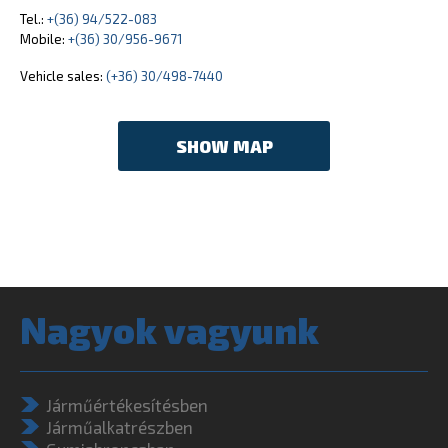
Tel.:
+(36) 94/522-083
Mobile:
+(36) 30/956-9671
Vehicle sales:
(+36) 30/498-7440
SHOW MAP
Nagyok vagyunk
Járműértékesítésben
Járműalkatrészben