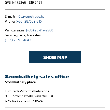
GPS: N47.5346 - E19.2481
E-mail:
m0tc@eurotrade.hu
Phone:
(+36) 28/552-316
Vehicle sales:
(+36) 20 417-2760
Service, parts, tire sales:
(+36) 20 911-6142
SHOW MAP
Szombathely sales office
Szombathely place
Eurotrade-Szombathely Iroda
9700 Szombathely, Vásártér u. 4.
GPS: N47.2294 - E16.6524