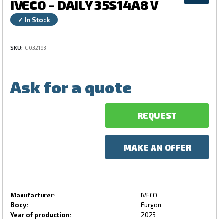
IVECO – DAILY 35S14A8 V
✓ In Stock
SKU:
IG032193
Ask for a quote
REQUEST
MAKE AN OFFER
Manufacturer:
IVECO
Body:
Furgon
Year of production:
2025