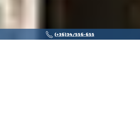
(+36)34/556-655
WIELTON TERMÉKCSALÁD
ACÉL BILLENCS
FÉLPÓTKOCSI
Megbízható partner speciális feladatokhoz