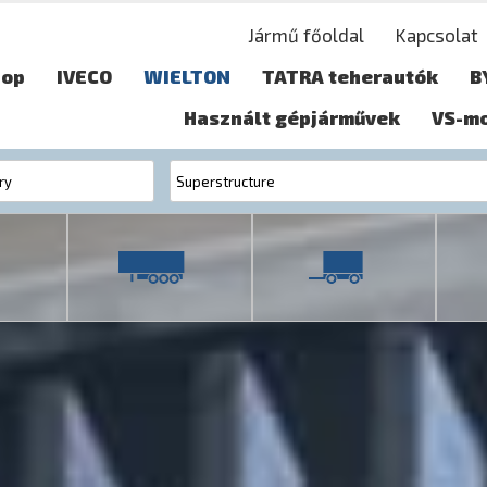
Jármű főoldal
Kapcsolat
hop
IVECO
WIELTON
TATRA teherautók
B
Használt gépjárművek
VS-m