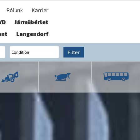
Rólunk
Karrier
YD
Járműbérlet
ont
Langendorf
Filter