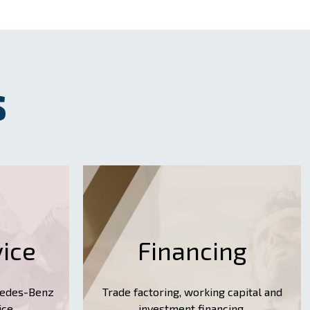
S
vice
Financing
rcedes-Benz
Trade factoring, working capital and
ice
investment financing.