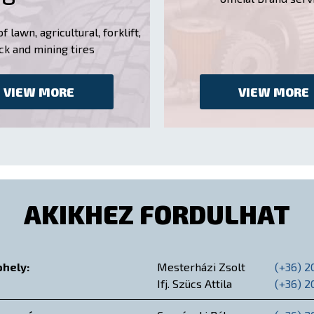
 lawn, agricultural, forklift,
ck and mining tires
VIEW MORE
VIEW MORE
AKIKHEZ FORDULHAT
phely:
Mesterházi Zsolt
(+36) 
Ifj. Szücs Attila
(+36) 2