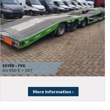
SCHWARZMÜLLER – 3A-ALMKSH-E
4 990
€