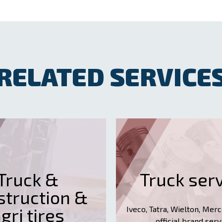
RELATED SERVICE
Truck &
Truck ser
struction &
gri tires
Iveco, Tatra, Wielton, Me
official brand serv