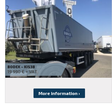
WIELTON – ACÉL VASHULLADÉK SZÁLLÍTÓ 51M3
Ask for a quote