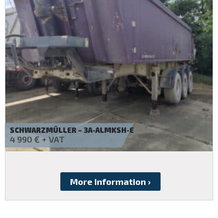
BODEX – KIS3B
19 990
€