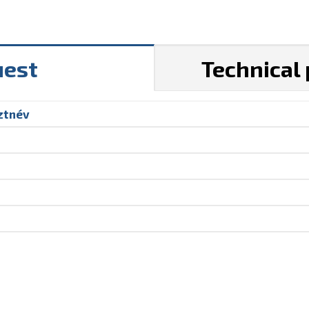
uest
Technical