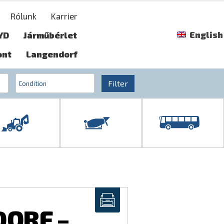
Rólunk
Karrier
English
YD
Járműbérlet
ont
Langendorf
Filter
ORF –