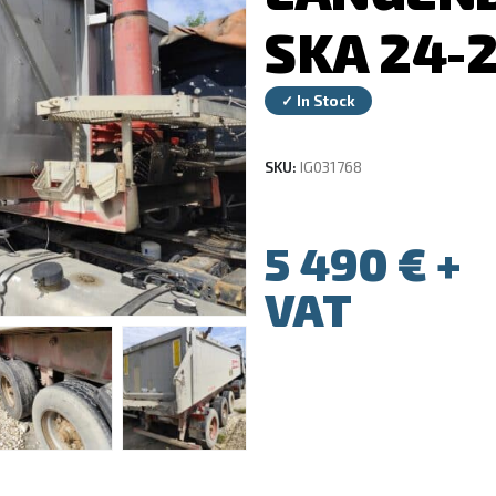
SKA 24-
✓ In Stock
SKU:
IG031768
5 490
€