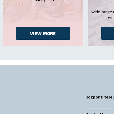
wide range of
tru
VIEW MORE
Központi tele