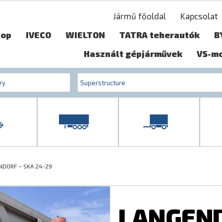
Jármű főoldal
Kapcsolat
hop
IVECO
WIELTON
TATRA teherautók
B
Használt gépjárművek
VS-m
NDORF – SKA 24-29
LANGEND