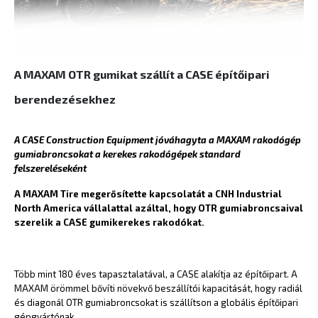
A MAXAM OTR gumikat szállít a CASE építőipari
berendezésekhez
A CASE Construction Equipment jóváhagyta a MAXAM rakodógép
gumiabroncsokat a kerekes rakodógépek standard
felszereléseként
A MAXAM Tire megerősítette kapcsolatát a CNH Industrial
North America vállalattal azáltal, hogy OTR gumiabroncsaival
szerelik a CASE gumikerekes rakodókat.
Több mint 180 éves tapasztalatával, a CASE alakítja az építőipart. A
MAXAM örömmel bővíti növekvő beszállítói kapacitását, hogy radiál
és diagonál OTR gumiabroncsokat is szállítson a globális építőipari
gépgyártónak.