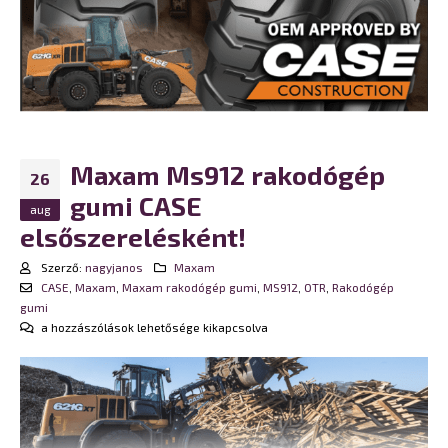
Maxam Ms912 rakodógép
26
gumi CASE
aug
elsőszerelésként!
Szerző:
nagyjanos
Maxam
CASE
,
Maxam
,
Maxam rakodógép gumi
,
MS912
,
OTR
,
Rakodógép
gumi
Maxam
a hozzászólások lehetősége kikapcsolva
Ms912
rakodógép
gumi
CASE
elsőszerelésként!
bejegyzéshez