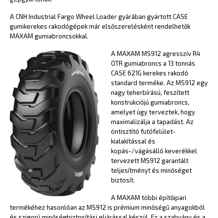
A CNH Industrial Fargo Wheel Loader gyárában gyártott CASE
gumikerekes rakodógépek már elsőszerelésként rendelhetők
MAXAM gumiabroncsokkal.
A MAXAM MS912 agresszív R4
OTR gumiabroncs a 13 tonnás
CASE 621G kerekes rakodó
standard terméke. Az MS912 egy
nagy teherbírású, feszített
konstrukciójú gumiabroncs,
amelyet úgy terveztek, hogy
maximalizálja a tapadást. Az
öntisztító futófelület-
kialakítással és
kopás-/vágásálló keverékkel
tervezett MS912 garantált
teljesítményt és minőséget
biztosít.
A MAXAM többi építőipari
termékéhez hasonlóan az MS912 is prémium minőségű anyagokból
és szigorú minőségbiztosítási eljárással készül. Ez a szabvány és a