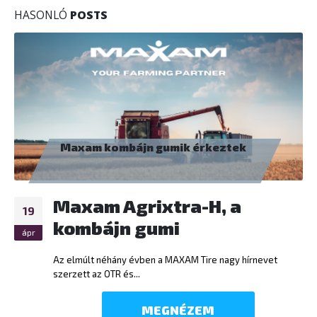
HASONLÓ
POSTS
Maxam kombájn gumik érkeztek
Maxam Agrixtra-H, a
19
kombájn gumi
ápr
Az elmúlt néhány évben a MAXAM Tire nagy hírnevet
szerzett az OTR és...
MEGNÉZEM