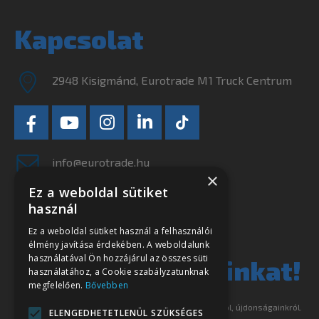
Kapcsolat
2948 Kisigmánd, Eurotrade M1 Truck Centrum
info@eurotrade.hu
×
Ez a weboldal sütiket
+36 34 556-650
használ
Ne szalassza el
Ez a weboldal sütiket használ a felhasználói
élmény javítása érdekében. A weboldalunk
használatával Ön hozzájárul az összes süti
legjobb ajánlatainkat!
használatához, a Cookie szabályzatunknak
megfelelően.
Bővebben
Iratkozzon fel hírlevelünkre és tájékoztatjuk akcióinkról, újdonságainkról.
ELENGEDHETETLENÜL SZÜKSÉGES