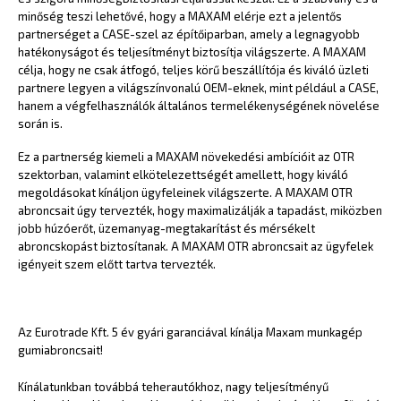
minőség teszi lehetővé, hogy a MAXAM elérje ezt a jelentős
partnerséget a CASE-szel az építőiparban, amely a legnagyobb
hatékonyságot és teljesítményt biztosítja világszerte. A MAXAM
célja, hogy ne csak átfogó, teljes körű beszállítója és kiváló üzleti
partnere legyen a világszínvonalú OEM-eknek, mint például a CASE,
hanem a végfelhasználók általános termelékenységének növelése
során is.
Ez a partnerség kiemeli a MAXAM növekedési ambícióit az OTR
szektorban, valamint elkötelezettségét amellett, hogy kiváló
megoldásokat kínáljon ügyfeleinek világszerte. A MAXAM OTR
abroncsait úgy tervezték, hogy maximalizálják a tapadást, miközben
jobb húzóerőt, üzemanyag-megtakarítást és mérsékelt
abroncskopást biztosítanak. A MAXAM OTR abroncsait az ügyfelek
igényeit szem előtt tartva tervezték.
Az Eurotrade Kft. 5 év gyári garanciával kínálja Maxam munkagép
gumiabroncsait!
Kínálatunkban továbbá teherautókhoz, nagy teljesítményű