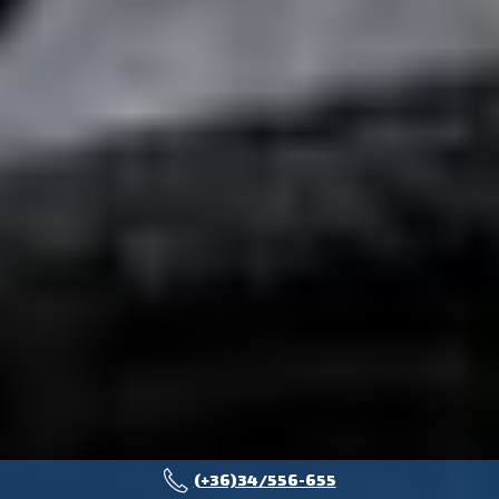
(+36)34/556-655