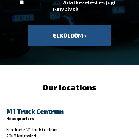
Elfogadom az
Adatkezelési és jogi
irányelvek
et
Our locations
M1 Truck Centrum
Headquarters
Eurotrade M1 Truck Centrum
2948 Kisigmánd