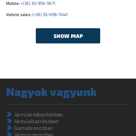
Mobile:
+(36) 30/956-9671
Vehicle sales:
(+36) 30/498-7440
SHOW MAP
Nagyok vagyunk
Járműértékesítésben
Járműalkatrészben
Gumiabroncsban
Járműszervizben