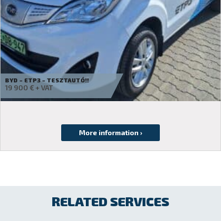
BYD – ETM6 SWB BASIC – ÚJ ELEKTROMOS TGK.
75 000
€
RELATED SERVICES