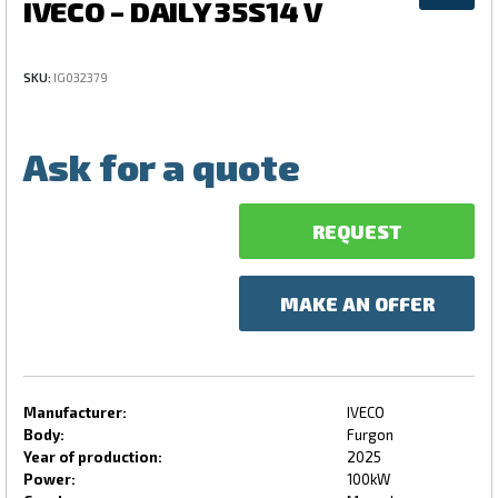
IVECO – DAILY 35S14 V
SKU:
IG032379
Ask for a quote
REQUEST
MAKE AN OFFER
Manufacturer:
IVECO
Body:
Furgon
Year of production:
2025
Power:
100kW