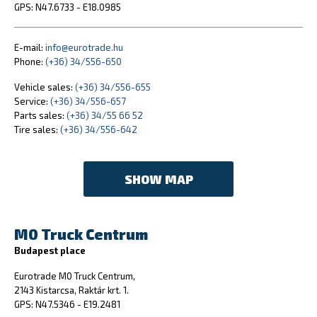
GPS: N47.6733 - E18.0985
E-mail:
info@eurotrade.hu
Phone:
(+36) 34/556-650
Vehicle sales:
(+36) 34/556-655
Service:
(+36) 34/556-657
Parts sales:
(+36) 34/55 66 52
Tire sales:
(+36) 34/556-642
SHOW MAP
M0 Truck Centrum
Budapest place
Eurotrade M0 Truck Centrum,
2143 Kistarcsa, Raktár krt. 1.
GPS: N47.5346 - E19.2481