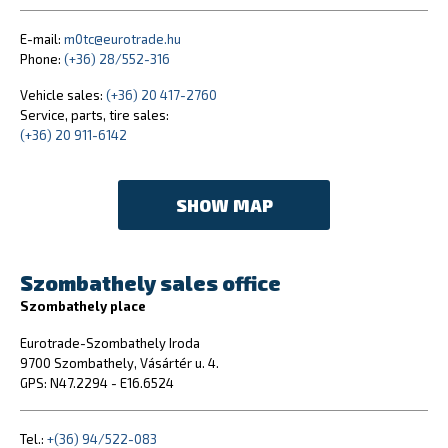
E-mail:
m0tc@eurotrade.hu
Phone:
(+36) 28/552-316
Vehicle sales:
(+36) 20 417-2760
Service, parts, tire sales:
(+36) 20 911-6142
SHOW MAP
Szombathely sales office
Szombathely place
Eurotrade-Szombathely Iroda
9700 Szombathely, Vásártér u. 4.
GPS: N47.2294 - E16.6524
Tel.:
+(36) 94/522-083