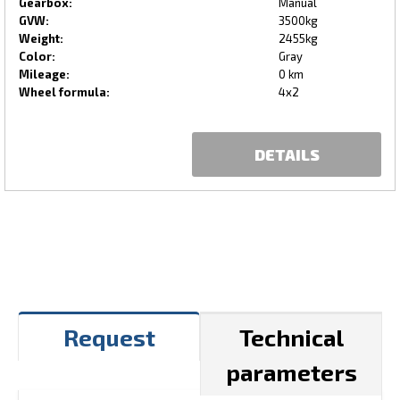
Gearbox:
Manual
GVW:
3500kg
Weight:
2455kg
Color:
Gray
Mileage:
0 km
Wheel formula:
4x2
DETAILS
Request
Technical
parameters