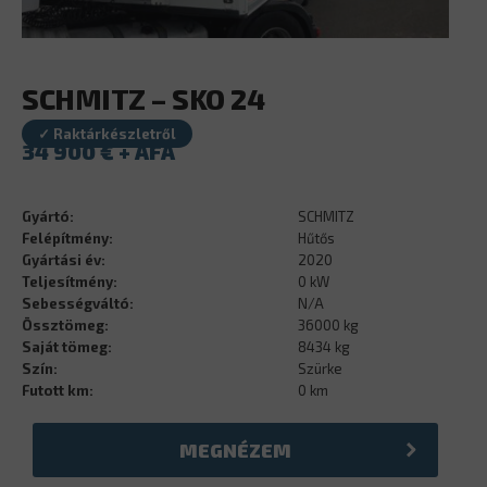
SCHMITZ – SKO 24
✓ Raktárkészletről
34 900
€
Gyártó:
SCHMITZ
Felépítmény:
Hűtős
Gyártási év:
2020
Teljesítmény:
0 kW
Sebességváltó:
N/A
Össztömeg:
36000 kg
Saját tömeg:
8434 kg
Szín:
Szürke
Futott km:
0 km
MEGNÉZEM