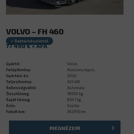
VOLVO – FH 460
✓ Raktárkészletről
77 490
€
Gyártó:
Volvo
Felépítmény:
Alacsony kapcs.
Gyártási év:
2024
Teljesítmény:
345 kW
Sebességváltó:
Automata
Össztömeg:
18000 kg
Saját tömeg:
8347 kg
Szín:
Szürke
Futott km:
362913 km
MEGNÉZEM