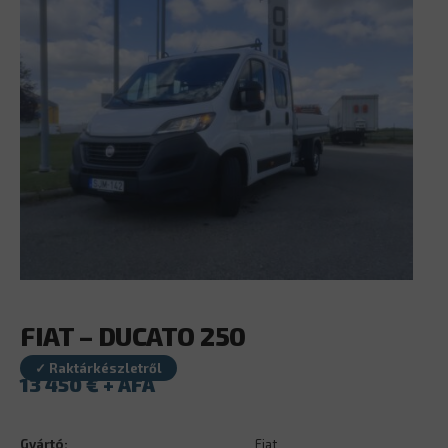
FIAT – DUCATO 250
✓ Raktárkészletről
13 450
€
Gyártó:
Fiat