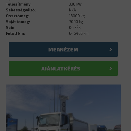
Teljesítmény:
338 kW
Sebességváltó:
N/A
Össztömeg:
18000 kg
Saját tömeg:
7090 kg
Szín:
06 KÉK
Futott km:
646465 km
MEGNÉZEM
AJÁNLATKÉRÉS