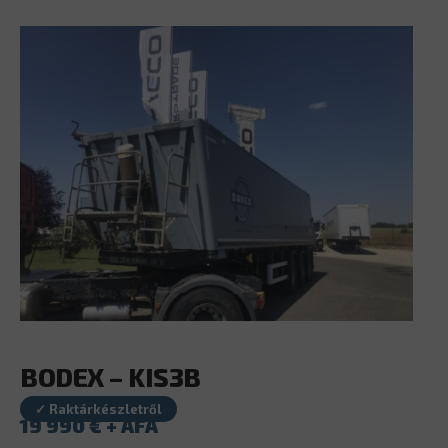
BODEX – KIS3B
✓ Raktárkészletről
19 990
€