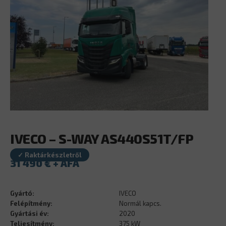
IVECO – S-WAY AS440S51T/FP
✓ Raktárkészletről
31 490
€
Gyártó:
IVECO
Felépítmény:
Normál kapcs.
Gyártási év:
2020
Teljesítmény:
375 kW