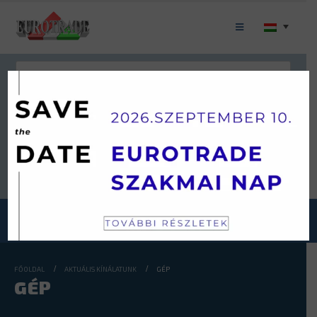
Keresés
JÁRMŰKATEGÓRIÁINK
FŐOLDAL
AKTUÁLIS KÍNÁLATUNK
GÉP
GÉP