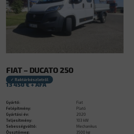
FIAT – DUCATO 250
✓ Raktárkészletről
13 450
€
Gyártó:
Fiat
Felépítmény:
Plató
Gyártási év:
2020
Teljesítmény:
103 kW
Sebességváltó:
Mechanikus
Össztömeg:
3500 kg