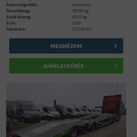
Sebességváltó:
Automata
Össztömeg:
18000 kg
Saját tömeg:
6870 kg
Szín:
Zöld
Futott km:
555738 km
MEGNÉZEM
AJÁNLATKÉRÉS