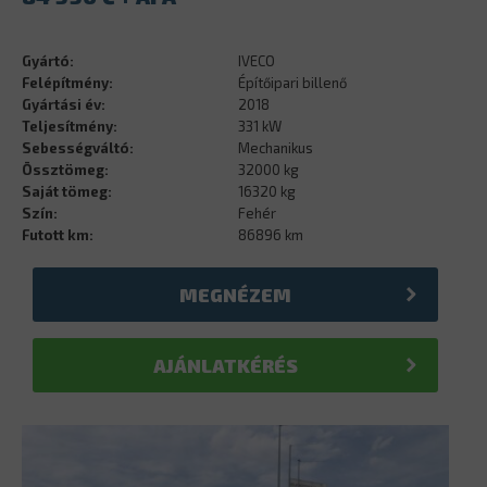
Gyártó:
IVECO
Felépítmény:
Építőipari billenő
Gyártási év:
2018
Teljesítmény:
331 kW
Sebességváltó:
Mechanikus
Össztömeg:
32000 kg
Saját tömeg:
16320 kg
Szín:
Fehér
Futott km:
86896 km
MEGNÉZEM
AJÁNLATKÉRÉS