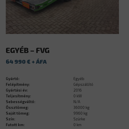
EGYÉB – FVG
64 990
€
Gyártó:
Egyéb
Felépítmény:
Gépszállító
Gyártási év:
2016
Teljesítmény:
0 kW
Sebességváltó:
N/A
Össztömeg:
36000 kg
Saját tömeg:
9960 kg
Szín:
Szürke
Futott km:
0 km