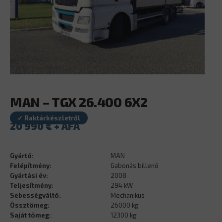
MAN – TGX 26.400 6X2
✓ Raktárkészletről
20 990
€
Gyártó:
MAN
Felépítmény:
Gabonás billenő
Gyártási év:
2008
Teljesítmény:
294 kW
Sebességváltó:
Mechanikus
Össztömeg:
26000 kg
Saját tömeg:
12300 kg