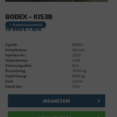
BODEX – KIS3B
✓ Raktárkészletről
19 990
€
Gyártó:
BODEX
Felépítmény:
Billenős
Gyártási év:
2020
Teljesítmény:
0 kW
Sebességváltó:
N/A
Össztömeg:
35500 kg
Saját tömeg:
8800 kg
Szín:
Szürke
Futott km:
0 km
MEGNÉZEM