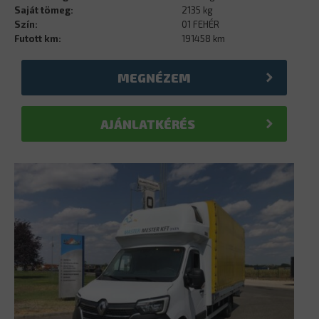
Saját tömeg:
2135 kg
Szín:
01 FEHÉR
Futott km:
191458 km
MEGNÉZEM
AJÁNLATKÉRÉS