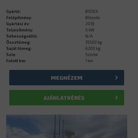
Gyártó:
BODEX
Felépítmény:
Billenős
Gyártási év:
2018
Teljesítmény:
0 kW
Sebességváltó:
N/A
Össztömeg:
35500 kg
Saját tömeg:
6200 kg
Szín:
Szürke
Futott km:
1 km
MEGNÉZEM
AJÁNLATKÉRÉS