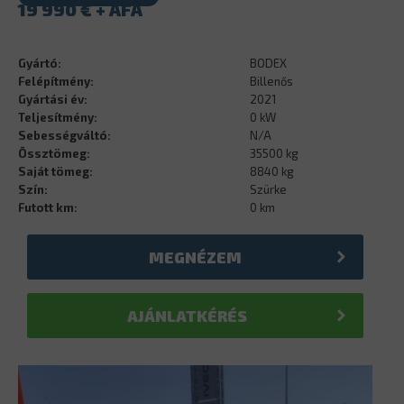
19 990
€
Gyártó:
BODEX
Felépítmény:
Billenős
Gyártási év:
2021
Teljesítmény:
0 kW
Sebességváltó:
N/A
Össztömeg:
35500 kg
Saját tömeg:
8840 kg
Szín:
Szürke
Futott km:
0 km
MEGNÉZEM
AJÁNLATKÉRÉS