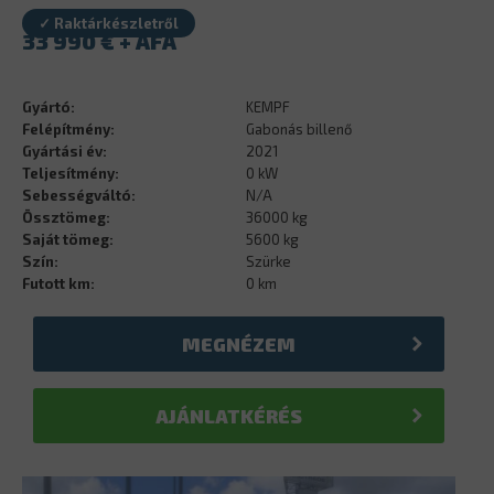
✓ Raktárkészletről
33 990
€
Gyártó:
KEMPF
Felépítmény:
Gabonás billenő
Gyártási év:
2021
Teljesítmény:
0 kW
Sebességváltó:
N/A
Össztömeg:
36000 kg
Saját tömeg:
5600 kg
Szín:
Szürke
Futott km:
0 km
MEGNÉZEM
AJÁNLATKÉRÉS