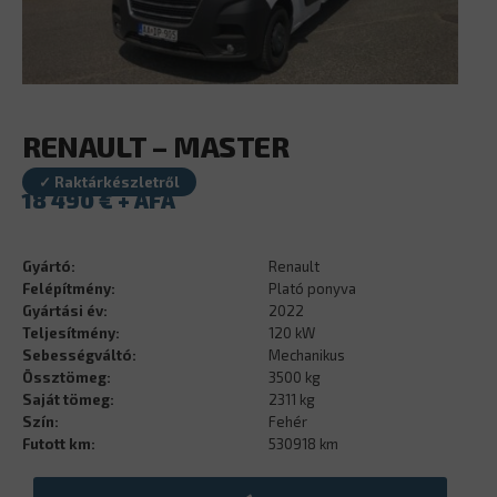
RENAULT – MASTER
✓ Raktárkészletről
18 490
€
Gyártó:
Renault
Felépítmény:
Plató ponyva
Gyártási év:
2022
Teljesítmény:
120 kW
Sebességváltó:
Mechanikus
Össztömeg:
3500 kg
Saját tömeg:
2311 kg
Szín:
Fehér
Futott km:
530918 km