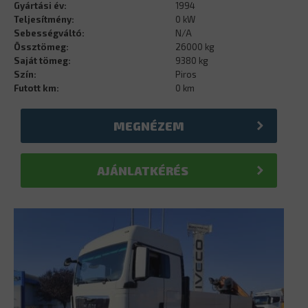
Gyártási év:
1994
Teljesítmény:
0 kW
Sebességváltó:
N/A
Össztömeg:
26000 kg
Saját tömeg:
9380 kg
Szín:
Piros
Futott km:
0 km
MEGNÉZEM
AJÁNLATKÉRÉS