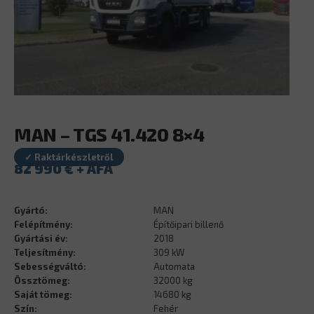
MAN – TGS 41.420 8×4
✓ Raktárkészletről
82 990
€
Gyártó:
MAN
Felépítmény:
Építőipari billenő
Gyártási év:
2018
Teljesítmény:
309 kW
Sebességváltó:
Automata
Össztömeg:
32000 kg
Saját tömeg:
14680 kg
Szín:
Fehér