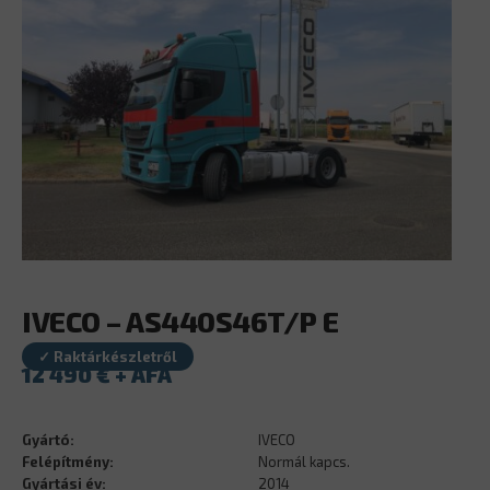
IVECO – AS440S46T/P E
✓ Raktárkészletről
12 490
€
Gyártó:
IVECO
Felépítmény:
Normál kapcs.
Gyártási év:
2014