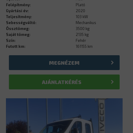
Felépítmény:
Plató
Gyártási év:
2020
Teljesítmény:
103 kW
Sebességváltó:
Mechanikus
Össztömeg:
3500 kg
Saját tömeg:
2135 kg
Szín:
Fehér
Futott km:
161155 km
MEGNÉZEM
AJÁNLATKÉRÉS